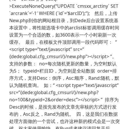
>ExecuteNoneQuery(“UPDATE `cmsxx_arctiny` SET
`arcrank`=’-1′ WHERE (`id`=’$arcID’);”); 然后，上传
New.php到你的网站根目录，到Dede后台设置系统基
本设置中，将性能选项卡中的arclist标签调用缓存时间
设置为一个合适的数，如3600表示一个小时刷新一次
缓存。 最后，在模板文件顶部调用一段代码即可： “
<script type=”text/javascript” src=”
{dede:global.cfg_cmsurl/}/new.php”></script> ”。
支持的参数： no=每次随机更新的数量，为空时默认
为5； typeid=栏目ID，为空则是全站数据 order=排
序方式，支持Desc：倒序，Asc:顺序，Rand:随机，默
认为随机查询。 如：“ <script type=”text/javascript”
src=”{dede:global.cfg_cmsurl/}/new.php?
no=100&typeid=2&order=desc”></script> ” 排序为
Desc的时候，是按先发布的文章先审核的方式进行发
布的，Asc反之，Rand为随机。 四，这是我们在数据
处理方面做的一个尝试，也许这种新的模式会是一次突
破。祝大家使用愉快。有Bug或者建议请回复于后。