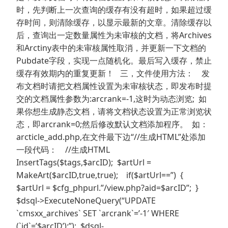
时，先判断上一次查询的缓存有没有超时，如果超过缓
存时间，则清除缓存，以显示最新的文章。清除缓存以
后，查询出一定数量属性为未审核的文档，将Archives
和Arctiny表中的未审核属性取消，并更新一下文档的
Pubdate字段，实现一点随机化。最后写入缓存，禁止
缓存有效期内的重复更新！ 三，文件使用方法： 发
布文档时请把文档属性设置为未审核状态，即发布时提
交的文档属性参数为:arcrank=-1,这时为动态浏览; 如
果你想生成静态文档，请将文档状态设置为正常浏览状
态，即arcrank=0;然后修改默认文档添加程序。 如：
arcticle_add.php,在文件最下边“//生成HTML”处添加
一段代码： //生成HTML
InsertTags($tags,$arcID); $artUrl =
MakeArt($arcID,true,true); if($artUrl==”) {
$artUrl = $cfg_phpurl.”/view.php?aid=$arcID”; }
$dsql->ExecuteNoneQuery(“UPDATE
`cmsxx_archives` SET `arcrank`=’-1′ WHERE
(`id`=’$arcID’);”); $dsql-