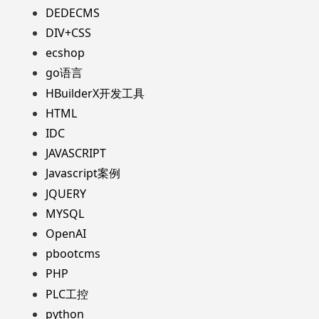
DEDECMS
DIV+CSS
ecshop
go语言
HBuilderX开发工具
HTML
IDC
JAVASCRIPT
Javascript案例
JQUERY
MYSQL
OpenAI
pbootcms
PHP
PLC工控
python