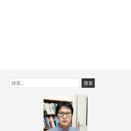
跳
搜
至
索：
页
脚