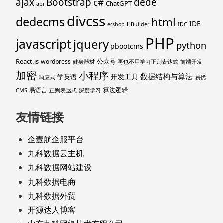
ajax
Bootstrap
c#
dede
ChatGPT
api
divcss
dedecms
html
IDE
ecshop
HBuilder
IDC
PHP
javascript
jquery
python
pbootcms
React.js
公众号
wordpress
健身器材
再也不用学习正则表达式
前端开发
加密
小程序
数据结构与算法
开发工具
学英语
响应式
易优
算法逻辑
易语言
CMS
正则表达式
深度学习
友情链接
企壹航企服平台
九科数据云主机
九科数据网站建设
九科数据电商
九科数据外贸
开源达人博客