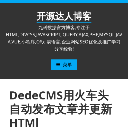
跳
至
开源达人博客
内
容
九科数据官方博客,专注于
HTML,DIVCSS,JAVASCRIPT,JQUERY,AJAX,PHP,MYSQL,JAV
A,VUE,小程序,C#,c,易语言,企业网站SEO优化及推广学习
分享经验!
菜单
DedeCMS用火车头
自动发布文章并更新
HTMl