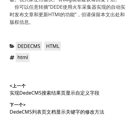
你可以任意转摘“DEDE使用火车采集器实现的自动实
时发布文章和更新HTMl的功能”，但请保留本文出处和
版权信息。
分
，
DEDECMS
HTML
类：
标
html
签：
文
<上一个
章
上
实现DedeCMS搜索结果页显示自定义字段
导
篇
下一个>
文
航
下
DedeCMS列表页文档显示关键字的修改方法
章：
篇
文
章：