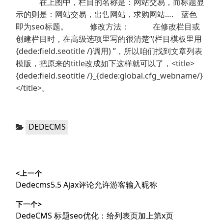
在上图中，栏目的名称是：网站交易，而标题显
示的则是：网站交易，出售网站，求购网站…. 蓝色
即为seo标题。 修改方法： 在修改栏目或
创建栏目时，在高级选项里写的很清楚“(栏目模板里用
{dede:field.seotitle /}调用) ”，所以咱们找到文章列表
模版，把原来的title改成如下这样就可以了，<title>
{dede:field.seotitle /}_{dede:global.cfg_webname/}
</title>。
分
DEDECMS
类：
文
<上一个
章
上
Dedecms5.5 Ajax评论允许游客输入昵称
导
篇
下一个>
文
航
下
DedeCMS 标题seo优化：给列表页加上第x页