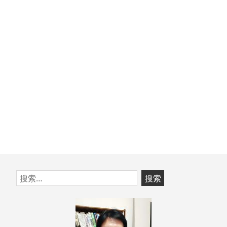
章：
篇
文
章：
跳
搜
至
索：
页
脚