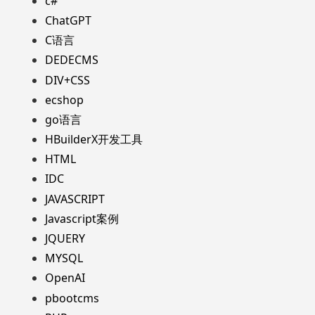
c#
ChatGPT
C语言
DEDECMS
DIV+CSS
ecshop
go语言
HBuilderX开发工具
HTML
IDC
JAVASCRIPT
Javascript案例
JQUERY
MYSQL
OpenAI
pbootcms