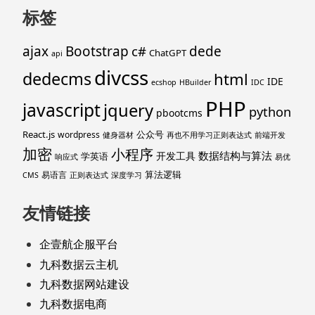
标签
ajax
Bootstrap
c#
dede
ChatGPT
api
divcss
dedecms
html
IDE
ecshop
HBuilder
IDC
PHP
javascript
jquery
python
pbootcms
React.js
公众号
wordpress
健身器材
再也不用学习正则表达式
前端开发
加密
小程序
数据结构与算法
开发工具
学英语
响应式
易优
算法逻辑
易语言
CMS
正则表达式
深度学习
友情链接
企壹航企服平台
九科数据云主机
九科数据网站建设
九科数据电商