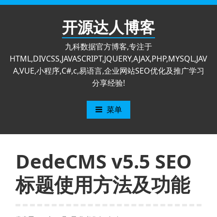
跳
至
开源达人博客
内
容
九科数据官方博客,专注于
HTML,DIVCSS,JAVASCRIPT,JQUERY,AJAX,PHP,MYSQL,JAV
A,VUE,小程序,C#,c,易语言,企业网站SEO优化及推广学习
分享经验!
菜单
DedeCMS v5.5 SEO
标题使用方法及功能