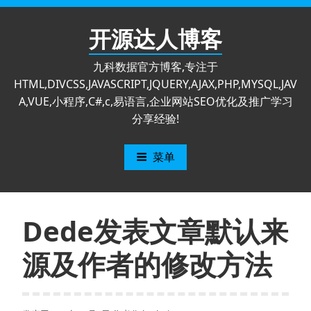
跳
至
开源达人博客
内
容
九科数据官方博客,专注于
HTML,DIVCSS,JAVASCRIPT,JQUERY,AJAX,PHP,MYSQL,JAV
A,VUE,小程序,C#,c,易语言,企业网站SEO优化及推广学习
分享经验!
菜单
Dede发表文章默认来
源及作者的修改方法