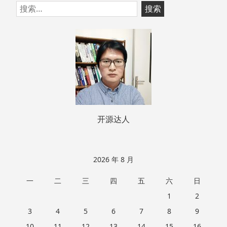
跳
搜
至
索：
页
脚
开源达人
2026 年 8 月
一
二
三
四
五
六
日
1
2
3
4
5
6
7
8
9
10
11
12
13
14
15
16