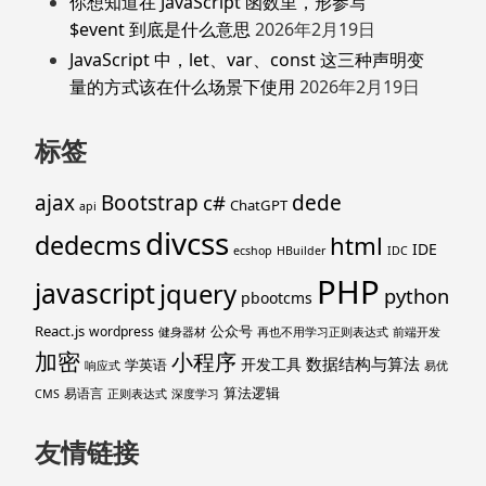
你想知道在 JavaScript 函数里，形参写
$event 到底是什么意思
2026年2月19日
JavaScript 中，let、var、const 这三种声明变
量的方式该在什么场景下使用
2026年2月19日
标签
ajax
Bootstrap
c#
dede
ChatGPT
api
divcss
dedecms
html
IDE
ecshop
HBuilder
IDC
PHP
javascript
jquery
python
pbootcms
React.js
公众号
wordpress
健身器材
再也不用学习正则表达式
前端开发
加密
小程序
数据结构与算法
开发工具
学英语
响应式
易优
算法逻辑
易语言
CMS
正则表达式
深度学习
友情链接