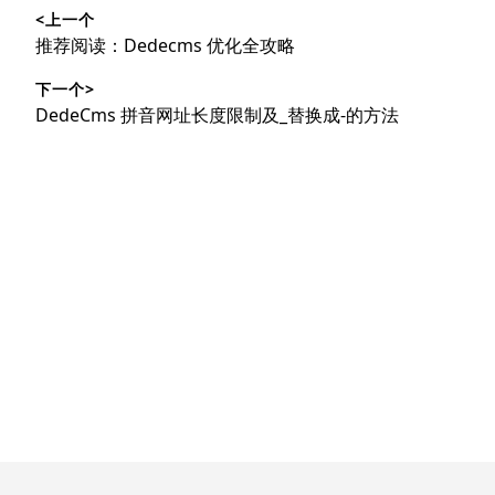
<上一个
章
上
推荐阅读：Dedecms 优化全攻略
导
篇
下一个>
文
航
下
DedeCms 拼音网址长度限制及_替换成-的方法
章：
篇
文
章：