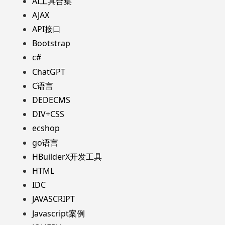
AI工具合集
AJAX
API接口
Bootstrap
c#
ChatGPT
C语言
DEDECMS
DIV+CSS
ecshop
go语言
HBuilderX开发工具
HTML
IDC
JAVASCRIPT
Javascript案例