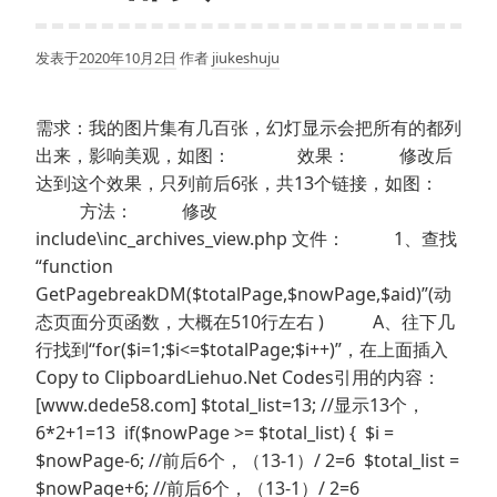
发表于
2020年10月2日
作者
jiukeshuju
需求：我的图片集有几百张，幻灯显示会把所有的都列
出来，影响美观，如图： 效果： 修改后
达到这个效果，只列前后6张，共13个链接，如图：
方法： 修改
include\inc_archives_view.php 文件： 1、查找
“function
GetPagebreakDM($totalPage,$nowPage,$aid)”(动
态页面分页函数，大概在510行左右 ) A、往下几
行找到“for($i=1;$i<=$totalPage;$i++)”，在上面插入
Copy to ClipboardLiehuo.Net Codes引用的内容：
[www.dede58.com] $total_list=13; //显示13个，
6*2+1=13 if($nowPage >= $total_list) { $i =
$nowPage-6; //前后6个，（13-1）/ 2=6 $total_list =
$nowPage+6; //前后6个，（13-1）/ 2=6