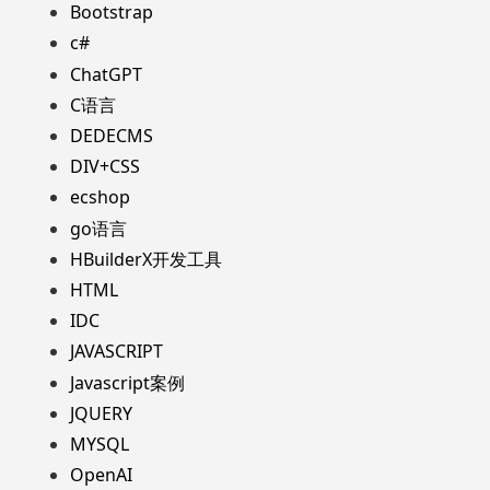
Bootstrap
c#
ChatGPT
C语言
DEDECMS
DIV+CSS
ecshop
go语言
HBuilderX开发工具
HTML
IDC
JAVASCRIPT
Javascript案例
JQUERY
MYSQL
OpenAI