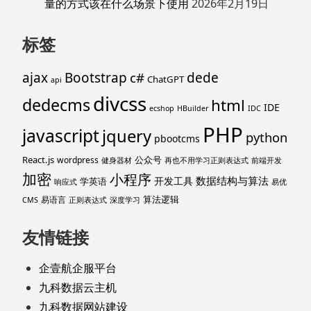
量的方式该在什么场景下使用
2026年2月19日
标签
ajax
Bootstrap
c#
dede
ChatGPT
api
divcss
dedecms
html
IDE
ecshop
HBuilder
IDC
PHP
javascript
jquery
python
pbootcms
React.js
公众号
wordpress
健身器材
再也不用学习正则表达式
前端开发
加密
小程序
数据结构与算法
开发工具
学英语
响应式
易优
算法逻辑
易语言
CMS
正则表达式
深度学习
友情链接
企壹航企服平台
九科数据云主机
九科数据网站建设