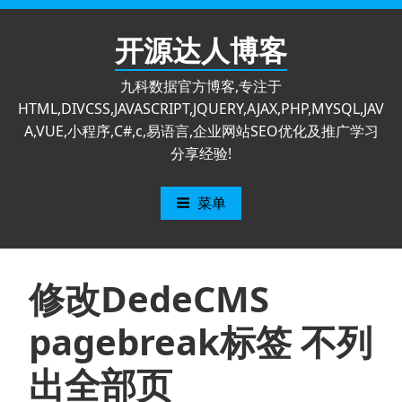
跳
至
开源达人博客
内
容
九科数据官方博客,专注于
HTML,DIVCSS,JAVASCRIPT,JQUERY,AJAX,PHP,MYSQL,JAV
A,VUE,小程序,C#,c,易语言,企业网站SEO优化及推广学习
分享经验!
菜单
修改DedeCMS
pagebreak标签 不列
出全部页