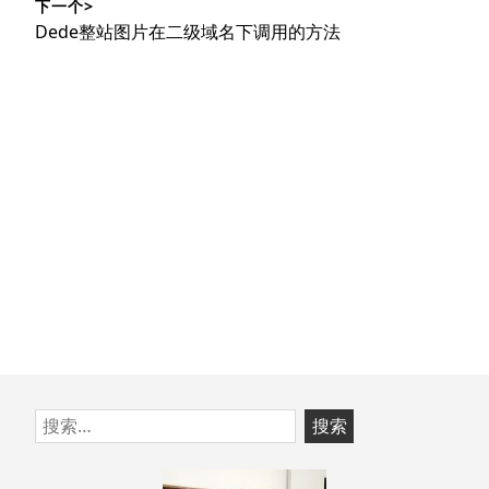
下一个>
文
航
下
Dede整站图片在二级域名下调用的方法
章：
篇
文
章：
跳
搜
至
索：
页