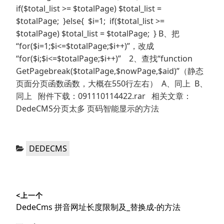
if($total_list >= $totalPage) $total_list =
$totalPage; }else{ $i=1; if($total_list >=
$totalPage) $total_list = $totalPage; } B、把
“for($i=1;$i<=$totalPage;$i++)”，改成
“for($i;$i<=$totalPage;$i++)” 2、查找“function
GetPagebreak($totalPage,$nowPage,$aid)”（静态
页面分页函数函数，大概在550行左右） A、同上 B、
同上 附件下载：091110114422.rar 相关文章：
DedeCMS分页太多 页码智能显示的方法
分
DEDECMS
类：
文
<上一个
章
上
DedeCms 拼音网址长度限制及_替换成-的方法
导
篇