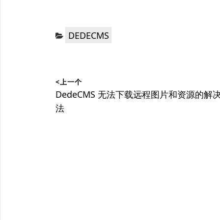
分
DEDECMS
类：
文
<上一个
章
上
DedeCMS 无法下载远程图片和资源的解
篇
法
导
文
航
章：