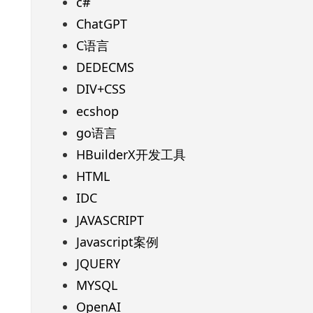
c#
ChatGPT
C语言
DEDECMS
DIV+CSS
ecshop
go语言
HBuilderX开发工具
HTML
IDC
JAVASCRIPT
Javascript案例
JQUERY
MYSQL
OpenAI