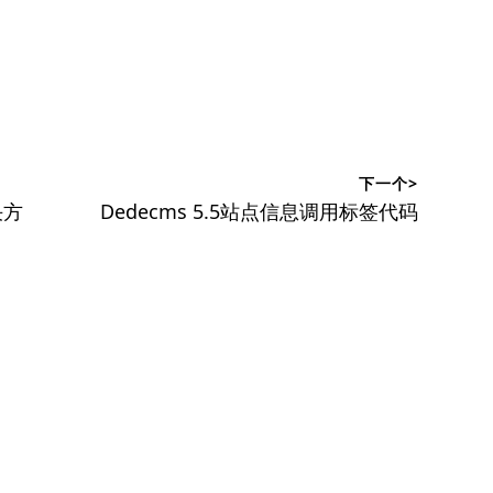
下一个>
下
决方
Dedecms 5.5站点信息调用标签代码
篇
文
章：