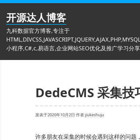
跳
至
开源达人博客
内
容
九科数据官方博客,专注于
HTML,DIVCSS,JAVASCRIPT,JQUERY,AJAX,PHP,MYSQL
小程序,C#,c,易语言,企业网站SEO优化及推广学习分享
DedeCMS 采
发表于
2020年10月2日
作者
jiukeshuju
许多朋友在采集的时候会遇到这样的问题