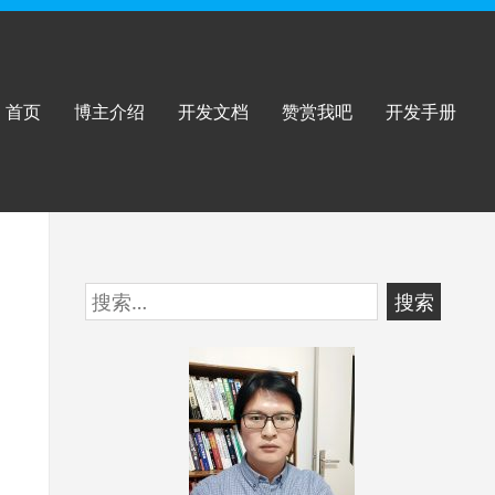
首页
博主介绍
开发文档
赞赏我吧
开发手册
跳
搜
至
索：
页
脚