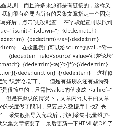
匹配规则，而且许多来源都是有链接的，这样又
，我们很有必要为所有的采集文章指定一个固定
写好后，点击“更改配置”，在字段配置可以找到
e=” isunit=” isdown=”} {dede:match}
dede:trim} {dede:trim}</a>{/dede:trim}
 {/dede:item} 在这里我们可以给source的value附一
item field=’source’ value=’织梦论坛’
:match} {dede:trim}<a([^>]*)>{/dede:trim}
unction}{/dede:function} {/dede:item} 这样修
为“织梦论坛”了。 但是有些朋友还有些特殊
单的，只需把value的值改成 <a href=”
织梦论坛</a> 但是在默认的情况下，文章内容页中的文章
rce的长度做了限制，只要进入数据库中找到表
长度就可以了 采集数据导入完成后，找到采集-批量维护-
动采集文章摘要了，最后更新一下HTML就OK 了