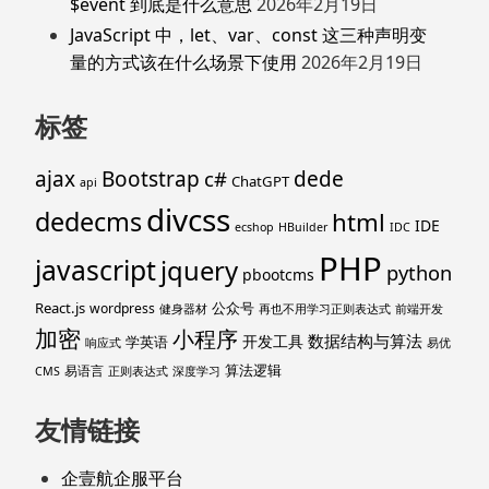
$event 到底是什么意思
2026年2月19日
JavaScript 中，let、var、const 这三种声明变
量的方式该在什么场景下使用
2026年2月19日
标签
ajax
Bootstrap
c#
dede
ChatGPT
api
divcss
dedecms
html
IDE
ecshop
HBuilder
IDC
PHP
javascript
jquery
python
pbootcms
React.js
公众号
wordpress
健身器材
再也不用学习正则表达式
前端开发
加密
小程序
数据结构与算法
开发工具
学英语
响应式
易优
算法逻辑
易语言
CMS
正则表达式
深度学习
友情链接
企壹航企服平台