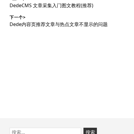
章
上
DedeCMS 文章采集入门图文教程(推荐)
导
篇
下一个>
文
航
下
Dede内容页推荐文章与热点文章不显示的问题
章：
篇
文
章：
跳
搜