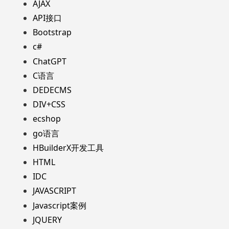
AJAX
API接口
Bootstrap
c#
ChatGPT
C语言
DEDECMS
DIV+CSS
ecshop
go语言
HBuilderX开发工具
HTML
IDC
JAVASCRIPT
Javascript案例
JQUERY