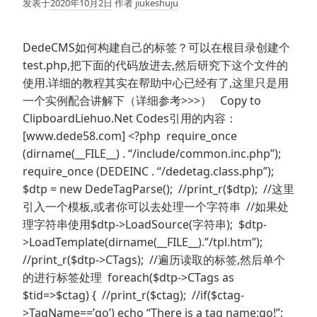
发表于
2020年10月2日
作者
jiukeshuju
DedeCMS如何构建自己的标签？可以在根目录创建个
test.php,把下面的代码放进去,然后研究下这个文件的
使用.详细的教程其实在帮助中心已经有了,这里只是用
一个实例配合讲解下（详细参考>>>） Copy to
ClipboardLiehuo.Net Codes引用的内容：
[www.dede58.com] <?php require_once
(dirname(__FILE__) . “/include/common.inc.php”);
require_once (DEDEINC . “/dedetag.class.php”);
$dtp = new DedeTagParse(); //print_r($dtp); //这里
引入一个模板,或者你可以去处理一个字符串 //如果处
理字符串使用$dtp->LoadSource(字符串); $dtp-
>LoadTemplate(dirname(__FILE__).”/tpl.htm”);
//print_r($dtp->CTags); //遍历读取的标签,然后单个
的进行标签处理 foreach($dtp->CTags as
$tid=>$ctag) { //print_r($ctag); //if($ctag-
>TagName==’go’) echo “There is a tag name:go!”;