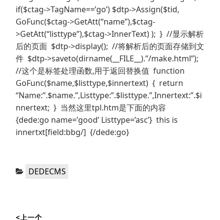
if($ctag->TagName==’go’) $dtp->Assign($tid,
GoFunc($ctag->GetAtt(“name”),$ctag-
>GetAtt(“listtype”),$ctag->InnerText) ); } //显示解析
后的页面 $dtp->display(); //将解析后的页面存储到文
件 $dtp->saveto(dirname(__FILE__).”/make.html”);
//这个是标签处理函数,用于返回替换值 function
GoFunc($name,$listtype,$innertext) { return
“Name:”.$name.”,Listtype:”.$listtype.”,Innertext:”.$i
nnertext; } 当然这里tpl.htm是下面的内容
{dede:go name=’good’ Listtype=’asc’} this is
innertxt[field:bbg/] {/dede:go}
分
DEDECMS
类：
文
<上一个