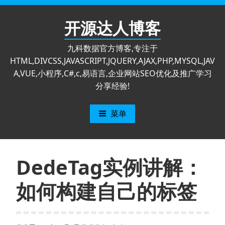
跳
至
开源达人博客
内
容
九科数据官方博客,专注于
HTML,DIVCSS,JAVASCRIPT,JQUERY,AJAX,PHP,MYSQL,JAV
A,VUE,小程序,C#,c,易语言,企业网站SEO优化及推广学习
分享经验!
菜单
DedeTag实例讲解：
如何构建自己的标签