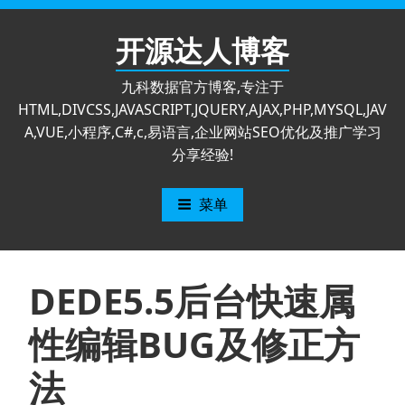
跳
至
开源达人博客
内
容
九科数据官方博客,专注于
HTML,DIVCSS,JAVASCRIPT,JQUERY,AJAX,PHP,MYSQL,JAV
A,VUE,小程序,C#,c,易语言,企业网站SEO优化及推广学习
分享经验!
菜单
DEDE5.5后台快速属
性编辑BUG及修正方
法