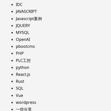
IDC
JAVASCRIPT
Javascript案例
JQUERY
MYSQL
OpenAI
pbootcms
PHP
PLC工控
python
React.js
Rust
SQL
Vue
wordpress
一些分享