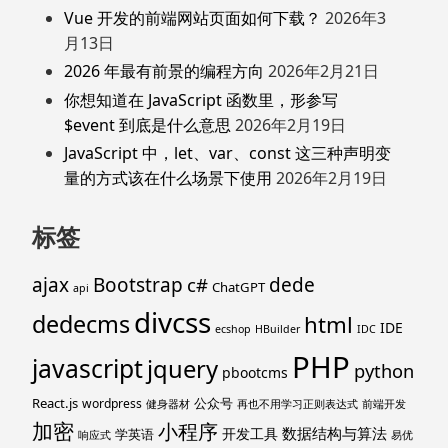
Vue 开发的前端网站页面如何下载？
2026年3
月13日
2026 年最有前景的编程方向
2026年2月21日
你想知道在 JavaScript 函数里，形参写
$event 到底是什么意思
2026年2月19日
JavaScript 中，let、var、const 这三种声明变
量的方式该在什么场景下使用
2026年2月19日
标签
ajax
Bootstrap
c#
dede
ChatGPT
api
divcss
dedecms
html
IDE
ecshop
HBuilder
IDC
PHP
javascript
jquery
python
pbootcms
React.js
公众号
wordpress
健身器材
再也不用学习正则表达式
前端开发
加密
小程序
数据结构与算法
开发工具
学英语
响应式
易优