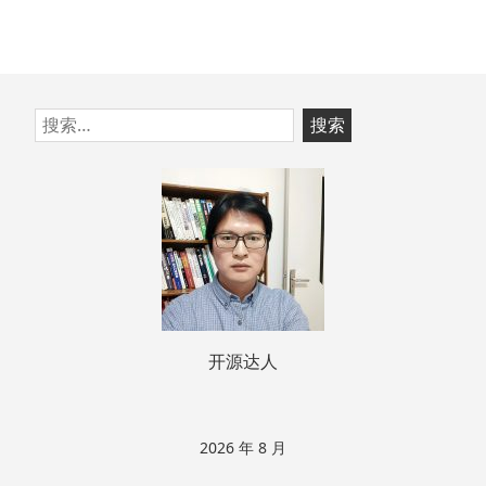
跳
搜
至
索：
页
脚
开源达人
2026 年 8 月