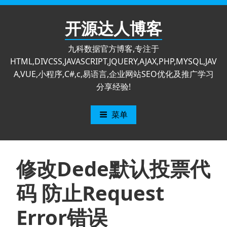
跳
至
开源达人博客
内
容
九科数据官方博客,专注于
HTML,DIVCSS,JAVASCRIPT,JQUERY,AJAX,PHP,MYSQL,JAV
A,VUE,小程序,C#,c,易语言,企业网站SEO优化及推广学习
分享经验!
菜单
修改Dede默认投票代
码 防止Request
Error错误