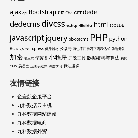
ajax
Bootstrap
c#
dede
ChatGPT
api
divcss
dedecms
html
IDE
ecshop
HBuilder
IDC
PHP
javascript
jquery
python
pbootcms
React.js
公众号
wordpress
健身器材
再也不用学习正则表达式
前端开发
加密
小程序
数据结构与算法
开发工具
学英语
响应式
易优
算法逻辑
易语言
CMS
正则表达式
深度学习
友情链接
企壹航企服平台
九科数据云主机
九科数据网站建设
九科数据电商
九科数据外贸