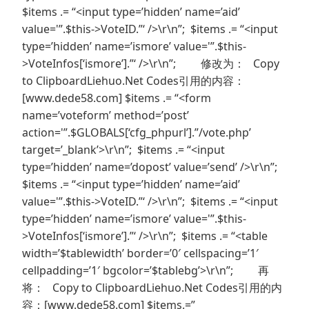
$items .= “<input type=’hidden’ name=’aid’
value='”.$this->VoteID.”‘ />\r\n”; $items .= “<input
type=’hidden’ name=’ismore’ value='”.$this-
>VoteInfos[‘ismore’].”‘ />\r\n”; 修改为： Copy
to ClipboardLiehuo.Net Codes引用的内容：
[www.dede58.com] $items .= “<form
name=’voteform’ method=’post’
action='”.$GLOBALS[‘cfg_phpurl’].”/vote.php’
target=’_blank’>\r\n”; $items .= “<input
type=’hidden’ name=’dopost’ value=’send’ />\r\n”;
$items .= “<input type=’hidden’ name=’aid’
value='”.$this->VoteID.”‘ />\r\n”; $items .= “<input
type=’hidden’ name=’ismore’ value='”.$this-
>VoteInfos[‘ismore’].”‘ />\r\n”; $items .= “<table
width=’$tablewidth’ border=’0′ cellspacing=’1′
cellpadding=’1′ bgcolor=’$tablebg’>\r\n”; 再
将： Copy to ClipboardLiehuo.Net Codes引用的内
容：[www.dede58.com] $items.=”