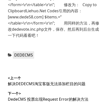
</form>\r\n</table>\r\n”; 修改为： Copy to
ClipboardLiehuo.Net Codes引用的内容：
[www.dede58.com] $items.=”
</table>\r\n</form>\r\n”; 用同样的方法，再修
改dedevote.inc.php文件，保存。然后再到后台生成
一下代码看看吧！
分
DEDECMS
类：
文
<上一个
章
上
解决DEDECMS淘宝客版无法添加栏目的问题
导
篇
下一个>
文
航
下
DedeCMS 投票出现Request Error的解决方法
章：
篇