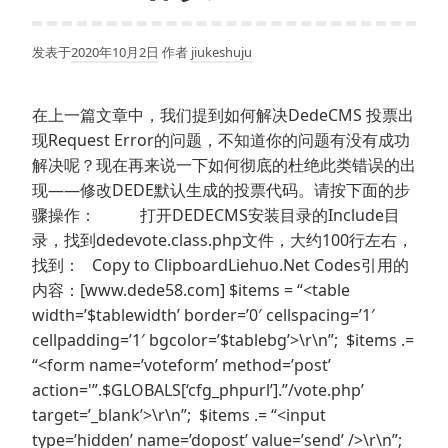
发表于
2020年10月2日
作者
jiukeshuju
在上一篇文章中，我们提到如何解决DedeCMS 投票出
现Request Error的问题，不知道你的问题有没有成功
解决呢？现在再来说一下如何彻底的杜绝此类错误的出
现——修改DEDE默认生成的投票代码。请按下面的步
骤操作： 打开DEDECMS安装目录的Include目
录，找到dedevote.class.php文件，大约100行左右，
找到： Copy to ClipboardLiehuo.Net Codes引用的
内容：[www.dede58.com] $items = “<table
width=’$tablewidth’ border=’0′ cellspacing=’1′
cellpadding=’1′ bgcolor=’$tablebg’>\r\n”; $items .=
“<form name=’voteform’ method=’post’
action='”.$GLOBALS[‘cfg_phpurl’].”/vote.php’
target=’_blank’>\r\n”; $items .= “<input
type=’hidden’ name=’dopost’ value=’send’ />\r\n”;