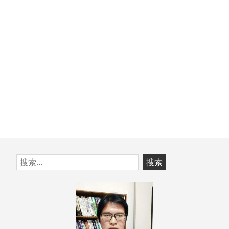
文
章：
跳
搜
至
索：
页
脚