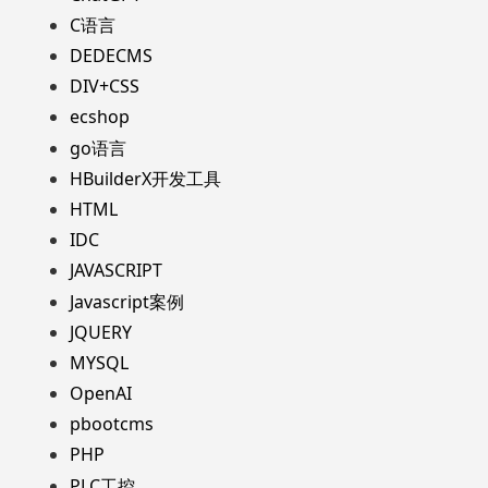
C语言
DEDECMS
DIV+CSS
ecshop
go语言
HBuilderX开发工具
HTML
IDC
JAVASCRIPT
Javascript案例
JQUERY
MYSQL
OpenAI
pbootcms
PHP
PLC工控