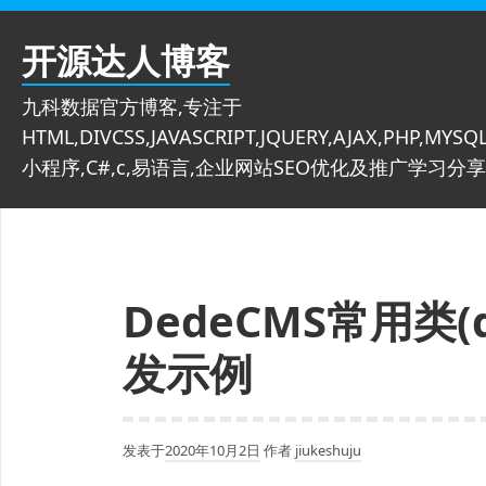
跳
至
开源达人博客
内
容
九科数据官方博客,专注于
HTML,DIVCSS,JAVASCRIPT,JQUERY,AJAX,PHP,MYSQL
小程序,C#,c,易语言,企业网站SEO优化及推广学习分享
DedeCMS常用类(d
发示例
发表于
2020年10月2日
作者
jiukeshuju