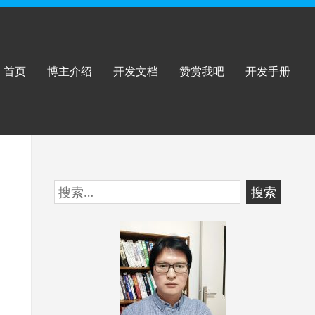
首页
博主介绍
开发文档
赞赏我吧
开发手册
跳
搜
至
索：
页
脚