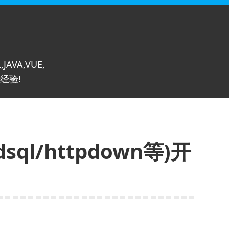
,JAVA,VUE,
经验!
sql/httpdown等)开