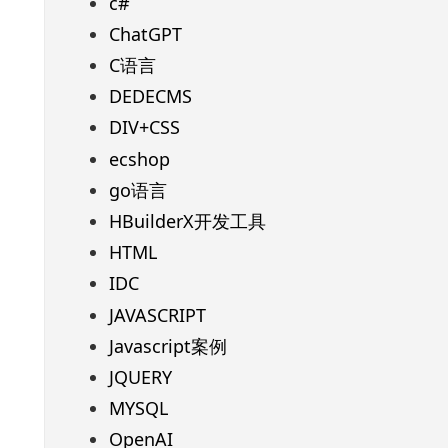
c#
ChatGPT
C语言
DEDECMS
DIV+CSS
ecshop
go语言
HBuilderX开发工具
HTML
IDC
JAVASCRIPT
Javascript案例
JQUERY
MYSQL
OpenAI