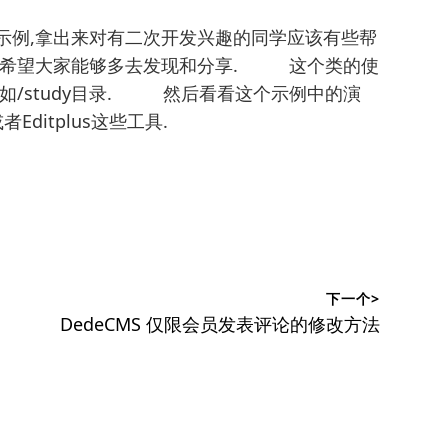
示例,拿出来对有二次开发兴趣的同学应该有些帮
,还希望大家能够多去发现和分享. 这个类的使
如/study目录. 然后看看这个示例中的演
ditplus这些工具.
下一个>
下
DedeCMS 仅限会员发表评论的修改方法
篇
文
章：