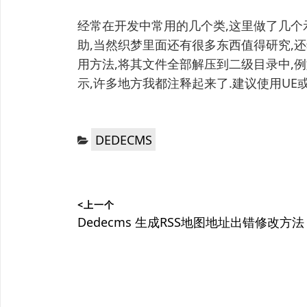
经常在开发中常用的几个类,这里做了几个
助,当然织梦里面还有很多东西值得研究
用方法,将其文件全部解压到二级目录中,例
示,许多地方我都注释起来了.建议使用UE或者E
分
DEDECMS
类：
文
<上一个
章
上
Dedecms 生成RSS地图地址出错修改方法
篇
导
文
航
章：