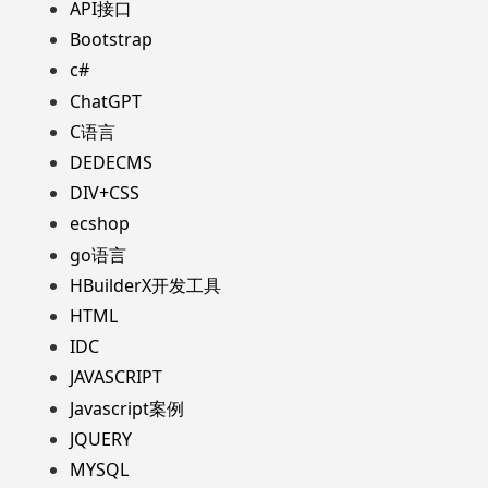
API接口
Bootstrap
c#
ChatGPT
C语言
DEDECMS
DIV+CSS
ecshop
go语言
HBuilderX开发工具
HTML
IDC
JAVASCRIPT
Javascript案例
JQUERY
MYSQL