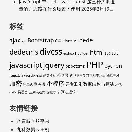
JavaScript 中，let、var、const 这三种声明变
量的方式该在什么场景下使用
2026年2月19日
标签
ajax
Bootstrap
c#
dede
ChatGPT
api
divcss
dedecms
html
IDE
ecshop
HBuilder
IDC
PHP
javascript
jquery
python
pbootcms
React.js
公众号
wordpress
健身器材
再也不用学习正则表达式
前端开发
加密
小程序
数据结构与算法
开发工具
学英语
响应式
易优
算法逻辑
易语言
CMS
正则表达式
深度学习
友情链接
企壹航企服平台
九科数据云主机