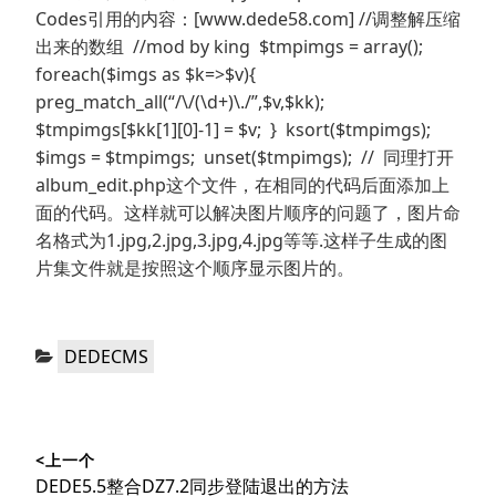
Codes引用的内容：[www.dede58.com] //调整解压缩
出来的数组 //mod by king $tmpimgs = array();
foreach($imgs as $k=>$v){
preg_match_all(“/\/(\d+)\./”,$v,$kk);
$tmpimgs[$kk[1][0]-1] = $v; } ksort($tmpimgs);
$imgs = $tmpimgs; unset($tmpimgs); // 同理打开
album_edit.php这个文件，在相同的代码后面添加上
面的代码。这样就可以解决图片顺序的问题了，图片命
名格式为1.jpg,2.jpg,3.jpg,4.jpg等等.这样子生成的图
片集文件就是按照这个顺序显示图片的。
分
DEDECMS
类：
文
<上一个
章
上
DEDE5.5整合DZ7.2同步登陆退出的方法