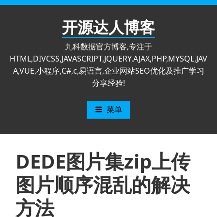
跳
至
开源达人博客
内
容
九科数据官方博客,专注于
HTML,DIVCSS,JAVASCRIPT,JQUERY,AJAX,PHP,MYSQL,JAV
A,VUE,小程序,C#,c,易语言,企业网站SEO优化及推广学习
分享经验!
菜单
DEDE图片集zip上传
图片顺序混乱的解决
方法