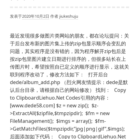
发表于
2020年10月2日
作者
jiukeshuju
最近发现很多做图片类网站的朋友，都在论坛提问：关
于后台发布新的图片集上传的zip包显示顺序会变乱的
问题，其实程序是没有错的，因为程序解开zip包后是
按zip包里图片建立日期进行排序的，但很多站长在上
传图片时，希望按照自已定义的顺序进行显示，这就关
联到程序改动了，修改方法如下： 打开后台
dede/album_add.php （烈火网友情提示：dede是默
认后台目录，请根据自己的网站修改） 找到： Copy
to ClipboardLiehuo.Net Codes引用的内容：
[www.dede58.com] $z = new zip(); $z-
>ExtractAll($zipfile,$tmpzipdir); $fm = new
FileManagement(); $imgs = array(); $fm-
>GetMatchFiles($tmpzipdir,”jpg|png|gif”,$imgs);
后面添加如下代码： Copy to ClipboardLiehuo.Net