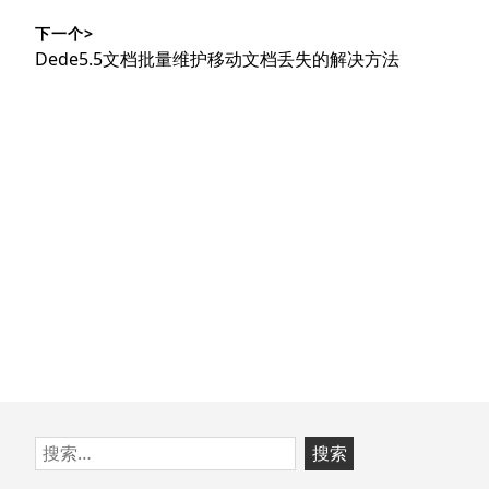
导
篇
下一个>
文
航
下
Dede5.5文档批量维护移动文档丢失的解决方法
章：
篇
文
章：
跳
搜
至
索：