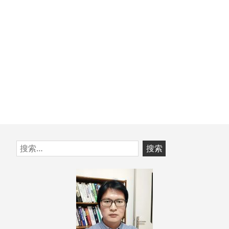
章：
跳
搜
至
索：
页
脚