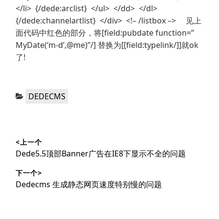
</li> {/dede:arclist} </ul> </dd> </dl>
{/dede:channelartlist} </div> <!– /listbox –> 见上
面代码中红色的部分，将[field:pubdate function=”
MyDate(‘m-d’,@me)”/] 替换为[[field:typelink/]]就ok
了!
分
DEDECMS
类：
文
<上一个
章
上
Dede5.5顶部Banner广告在IE8下显示不全的问题
导
篇
下一个>
文
航
下
Dedecms 生成静态网页速度特别慢的问题
章：
篇
文