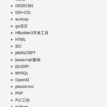
DEDECMS
DIV+CSS
ecshop
go语言
HBuilderX开发工具
HTML
IDC
JAVASCRIPT
Javascript案例
JQUERY
MYSQL
OpenAI
pbootcms
PHP
PLC工控
python