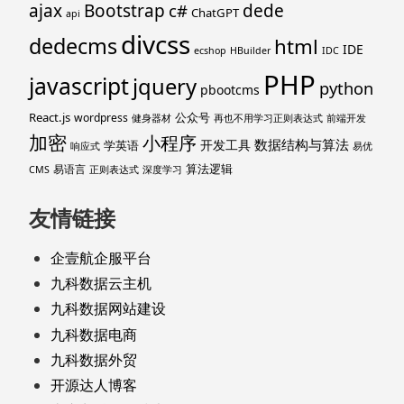
ajax
Bootstrap
c#
dede
ChatGPT
api
divcss
dedecms
html
IDE
ecshop
HBuilder
IDC
PHP
javascript
jquery
python
pbootcms
React.js
公众号
wordpress
健身器材
再也不用学习正则表达式
前端开发
加密
小程序
数据结构与算法
开发工具
学英语
响应式
易优
算法逻辑
易语言
CMS
正则表达式
深度学习
友情链接
企壹航企服平台
九科数据云主机
九科数据网站建设
九科数据电商
九科数据外贸
开源达人博客