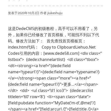
发表于
2020年10月2日
作者
jiukeshuju
这是DedeCMS的初级教程，高手可以不用看了，另
外，如果你已经修改了首页模板，可能找不到以下代
码。修改方法如下： 首先查找首页模板页：
index.htm代码： Copy to ClipboardLiehuo.Net
Codes引用的内容：[www.dede58.com] <div class=”
listbox”> {dede:channelartlist} <dl class=”tbox”>
<dt><strong><a href=”{dede:field
name=’typeurl’/}”>{dede:field name=’typename’/}
</a></strong><span class=”more”><a href=”
{dede:field name=’typeurl’/}”>更多…</a></span>
</dt> <dd> <ul class=”d1 ico3″> {dede:arclist
titlelen=’60’ row=’8′} <li><span class=”date”>
[field:pubdate function=”MyDate(‘m-d’,@me)”/]
</span><a href=”[field:arcurl /]”>[field:title /]</a>