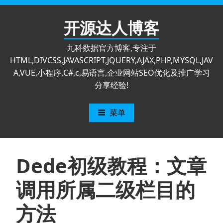
跳
至
开源达人博客
内
容
九科数据官方博客,专注于
HTML,DIVCSS,JAVASCRIPT,JQUERY,AJAX,PHP,MYSQL,JAV
A,VUE,小程序,C#,c,易语言,企业网站SEO优化及推广学习
分享经验!
菜单
Dede初级教程：文章
调用所属二级栏目的
方法