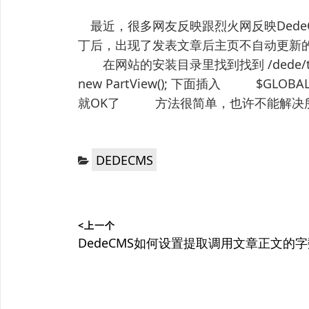
最近，很多网友反映跟烈火网反映DedeCM
丁后，出现了发表文章后主页不自动更新
在网站的安装目录里找到找到 /dede/ta
new PartView(); 下面插入 $GLOBALS
就OK了 方法很简单，也许不能解决所
分
DEDECMS
类：
文
<上一个
章
上
DedeCMS如何设置提取调用文章正文的
篇
导
文
航
章：