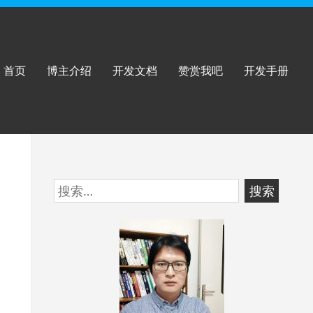
首页
博主介绍
开发文档
赞赏我吧
开发手册
跳
搜
至
索：
页
脚