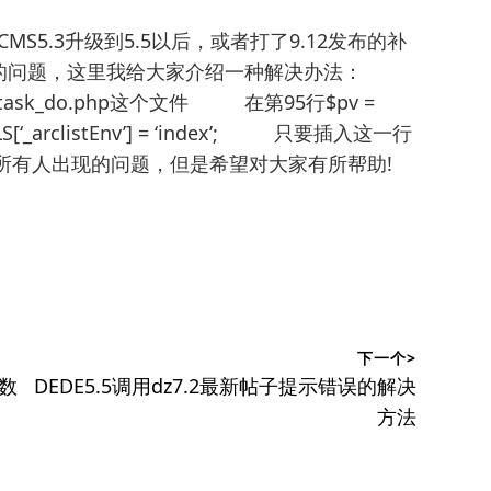
S5.3升级到5.5以后，或者打了9.12发布的补
的问题，这里我给大家介绍一种解决办法：
sk_do.php这个文件 在第95行$pv =
[‘_arclistEnv’] = ‘index’; 只要插入这一行
有人出现的问题，但是希望对大家有所帮助!
下一个>
下
字数
DEDE5.5调用dz7.2最新帖子提示错误的解决
篇
方法
文
章：