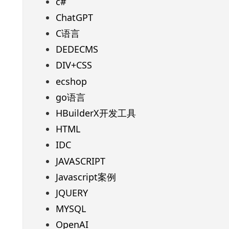
c#
ChatGPT
C语言
DEDECMS
DIV+CSS
ecshop
go语言
HBuilderX开发工具
HTML
IDC
JAVASCRIPT
Javascript案例
JQUERY
MYSQL
OpenAI