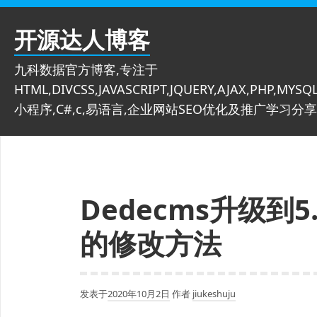
跳
至
开源达人博客
内
容
九科数据官方博客,专注于
HTML,DIVCSS,JAVASCRIPT,JQUERY,AJAX,PHP,MYSQL
小程序,C#,c,易语言,企业网站SEO优化及推广学习分享
Dedecms升级到
的修改方法
发表于
2020年10月2日
作者
jiukeshuju