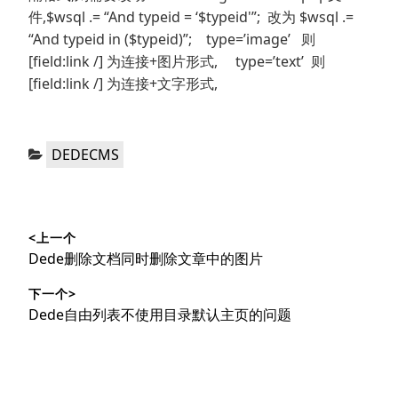
件,$wsql .= “And typeid = ‘$typeid'”; 改为 $wsql .=
“And typeid in ($typeid)”; type=’image’ 则
[field:link /] 为连接+图片形式, type=’text’ 则
[field:link /] 为连接+文字形式,
分
DEDECMS
类：
文
<上一个
章
上
Dede删除文档同时删除文章中的图片
导
篇
下一个>
文
航
下
Dede自由列表不使用目录默认主页的问题
章：
篇
文
章：