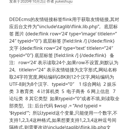
发表于
2020年10月2日
作者
jiukeshuju
DEDEcms的友情链接标签flink用于获取友情链接,其对
应后台文件为”\include\taglib\flink.lib.php”, 底层标
签 图片 {dede:flink row=’24’ type=’image’ titlelen=”
24″ typeid=”0″} 底层标签 [field:link /] {/dede:flink}
文字 {dede:flink row=’24’ type=’text’ titlelen=”24″
typeid=”0″} 底层标签 [field:link /] {/dede:flink} 备
注: row=’24’ 表示读取24个,如果row不设置,则默认为
24, titlelen=”24″ 表示友情链接为文字形式,网站名称
取24字符宽度,网站编码GBK则12个汉字,网站编码为
UTF-8则为8个汉字. typeid=”0″ 1 综合网站 2 娱乐
类 3 教育类 4 计算机类 5 电子商务 6 网上信息 7
论坛类 8 其它类型 如果typeid=”0″或者不填,则读取全
部类型, 注: 后台代码 $wsql .= “And typeid =
‘$typeid'”; 所以typeid这个变量,只能使用一个数字,不
支持1,2,3,4这种格式,如果想要支持1,2,3,4这种逗号间
隔格式,则需要改动\include\taglib\flink.lib.php文