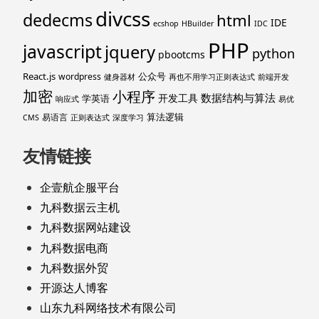
divcss
dedecms
html
IDE
ecshop
HBuilder
IDC
PHP
javascript
jquery
python
pbootcms
React.js
公众号
wordpress
健身器材
再也不用学习正则表达式
前端开发
加密
小程序
数据结构与算法
开发工具
学英语
响应式
易优
算法逻辑
易语言
CMS
正则表达式
深度学习
友情链接
企壹航企服平台
九科数据云主机
九科数据网站建设
九科数据电商
九科数据外贸
开源达人博客
山东九科网络技术有限公司