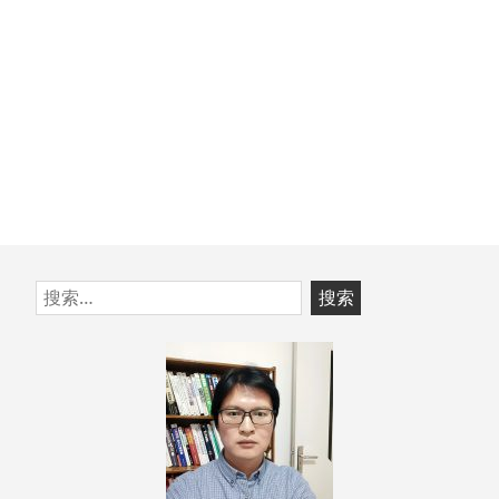
跳
搜
至
索：
页
脚