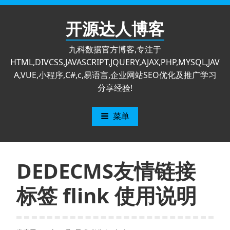
跳
至
开源达人博客
内
容
九科数据官方博客,专注于
HTML,DIVCSS,JAVASCRIPT,JQUERY,AJAX,PHP,MYSQL,JAV
A,VUE,小程序,C#,c,易语言,企业网站SEO优化及推广学习
分享经验!
菜单
DEDECMS友情链接
标签 flink 使用说明