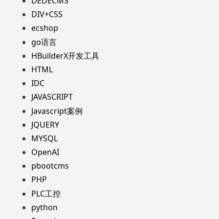
DEDECMS
DIV+CSS
ecshop
go语言
HBuilderX开发工具
HTML
IDC
JAVASCRIPT
Javascript案例
JQUERY
MYSQL
OpenAI
pbootcms
PHP
PLC工控
python