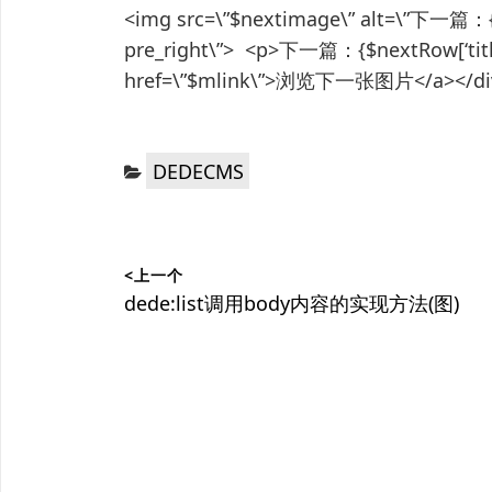
<img src=\”$nextimage\” alt=\”下一篇：{$n
pre_right\”> <p>下一篇：{$nextRow[‘title’
href=\”$mlink\”>浏览下一张图片</a></div>
分
DEDECMS
类：
文
<上一个
章
上
dede:list调用body内容的实现方法(图)
篇
导
文
航
章：