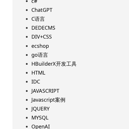
c#
ChatGPT
C语言
DEDECMS
DIV+CSS
ecshop
go语言
HBuilderX开发工具
HTML
IDC
JAVASCRIPT
Javascript案例
JQUERY
MYSQL
OpenAI