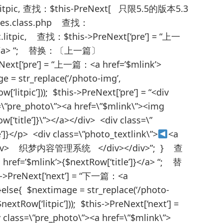
.litpic, 查找：$this-PreNext[ 只限5.5的版本5.3
es.class.php 查找：
itpic, 查找：$this->PreNext[‘pre’] = “上一
le’]}</a> “; 替换：〔上一篇〕
reNext[‘pre’] = “上一篇：<a href=’$mlink’>
ge = str_replace(‘/photo-img’,
[‘litpic’])); $this->PreNext[‘pre’] = “<div
s=\”pre_photo\”><a href=\”$mlink\”><img
title’]}\”></a></div> <div class=\”
}</p> <div class=\”photo_textlink\”>
<a
div> 织梦内容管理系统 </div></div>”; } 查
ref=’$mlink’>{$nextRow[‘title’]}</a> “; 替
is->PreNext[‘next’] = “下一篇：<a
 }else{ $nextimage = str_replace(‘/photo-
nextRow[‘litpic’])); $this->PreNext[‘next’] =
v class=\”pre_photo\”><a href=\”$mlink\”>