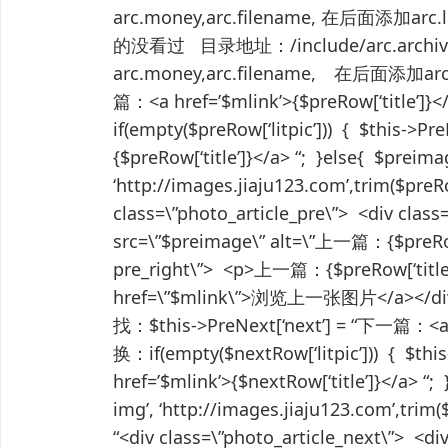
arc.money,arc.filename, 在后面添加arc
的没看过 目录地址：/include/arc.archiv
arc.money,arc.filename, 在后面添加arc.l
篇：<a href=’$mlink’>{$preRow[‘tit
if(empty($preRow[‘litpic’])) { $this->P
{$preRow[‘title’]}</a> “; }else{ $preima
‘http://images.jiaju123.com’,trim($preRow
class=\”photo_article_pre\”> <div clas
src=\”$preimage\” alt=\”上一篇：{$preRow[‘
pre_right\”> <p>上一篇：{$preRow[‘title’]
href=\”$mlink\”>浏览上一张图片</a></
找：$this->PreNext[‘next’] = “下一篇：<a h
换：if(empty($nextRow[‘litpic’])) { $th
href=’$mlink’>{$nextRow[‘title’]}</a> “;
img’, ‘http://images.jiaju123.com’,trim($
“<div class=\”photo_article_next\”> <di