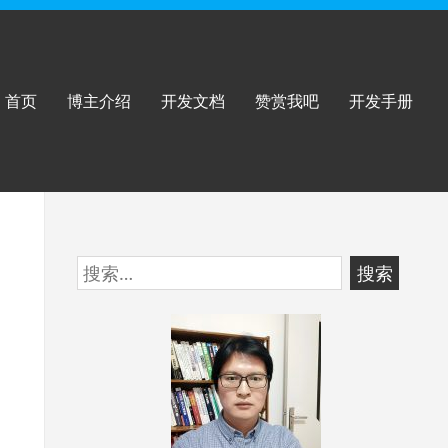
首页
博主介绍
开发文档
赞赏我吧
开发手册
跳
搜
至
索：
页
脚