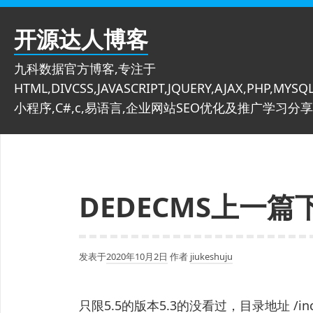
跳
至
开源达人博客
内
容
九科数据官方博客,专注于
HTML,DIVCSS,JAVASCRIPT,JQUERY,AJAX,PHP,MYSQL
小程序,C#,c,易语言,企业网站SEO优化及推广学习分享
DEDECMS上一
发表于
2020年10月2日
作者
jiukeshuju
只限5.5的版本5.3的没看过，目录地址 /include