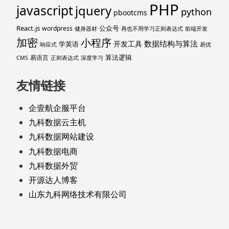
PHP
javascript
jquery
python
pbootcms
React.js
公众号
wordpress
健身器材
再也不用学习正则表达式
前端开发
加密
小程序
数据结构与算法
开发工具
学英语
响应式
易优
算法逻辑
易语言
CMS
正则表达式
深度学习
友情链接
企壹航企服平台
九科数据云主机
九科数据网站建设
九科数据电商
九科数据外贸
开源达人博客
山东九科网络技术有限公司