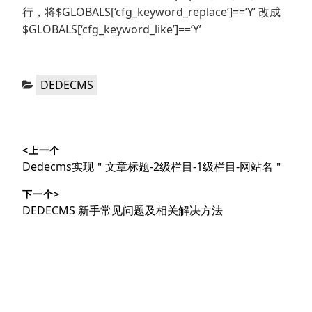
行，将$GLOBALS[‘cfg_keyword_replace’]==’Y’ 改成
$GLOBALS[‘cfg_keyword_like’]==’Y’
分
DEDECMS
类：
文
<上一个
章
上
Dedecms实现＂文章标题-2级栏目-1级栏目-网站名＂
导
篇
下一个>
文
航
下
DEDECMS 新手常见问题及相关解决方法
章：
篇
文
章：