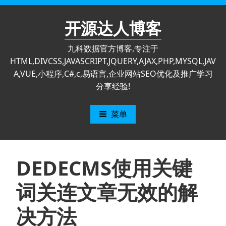
跳
至
开源达人博客
内
容
九科数据官方博客,专注于
HTML,DIVCSS,JAVASCRIPT,JQUERY,AJAX,PHP,MYSQL,JAV
A,VUE,小程序,C#,c,易语言,企业网站SEO优化及推广学习
分享经验!
菜单
DEDECMS使用关键
词关连文章无效的解
决方法