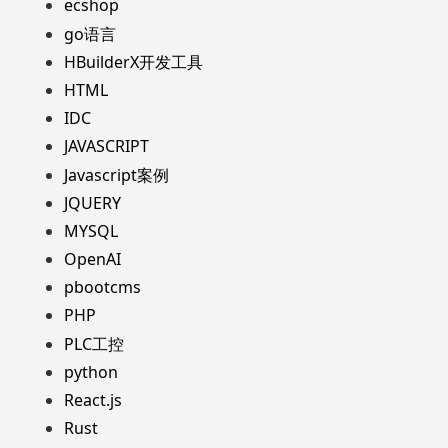
ecshop
go语言
HBuilderX开发工具
HTML
IDC
JAVASCRIPT
Javascript案例
JQUERY
MYSQL
OpenAI
pbootcms
PHP
PLC工控
python
React.js
Rust