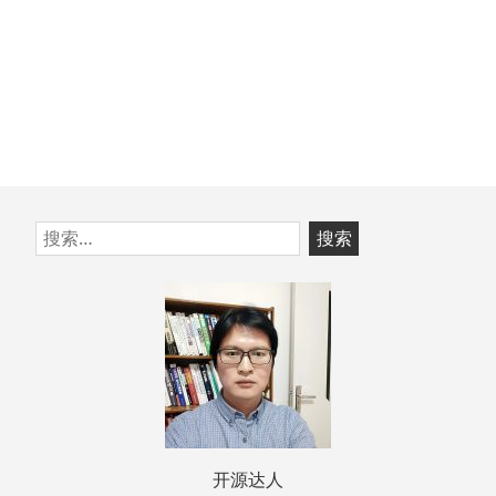
跳
搜
至
索：
页
脚
开源达人