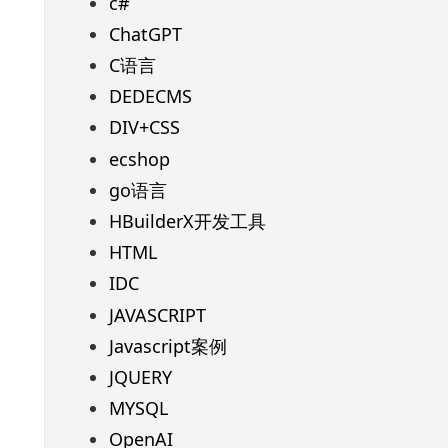
c#
ChatGPT
C语言
DEDECMS
DIV+CSS
ecshop
go语言
HBuilderX开发工具
HTML
IDC
JAVASCRIPT
Javascript案例
JQUERY
MYSQL
OpenAI