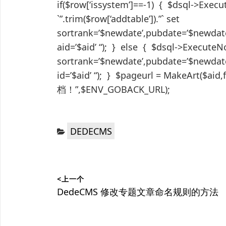
if($row[‘issystem’]==-1) { $dsql->Exe
`”.trim($row[‘addtable’]).”` set
sortrank=’$newdate’,pubdate=’$newdate
aid=’$aid’ “); } else { $dsql->Execute
sortrank=’$newdate’,pubdate=’$newdate
id=’$aid’ “); } $pageurl = MakeArt
档！”,$ENV_GOBACK_URL);
分
DEDECMS
类：
文
<上一个
章
上
DedeCMS 修改专题文章命名规则的方法
篇
导
文