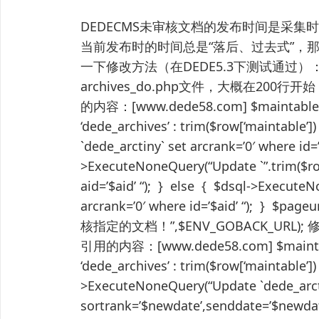
DEDECMS未审核文档的发布时间是采
当前发布时的时间总是“落后、过去式”，
一下修改方法（在DEDE5.3下测试通过）
archives_do.php文件，大概在200行开始： C
的内容：[www.dede58.com] $maintable = ( 
‘dede_archives’ : trim($row[‘maintable
`dede_arctiny` set arcrank=’0′ where id=’
>ExecuteNoneQuery(“Update `”.trim($row[
aid=’$aid’ “); } else { $dsql->Execute
arcrank=’0′ where id=’$aid’ “); } $pa
核指定的文档！”,$ENV_GOBACK_URL); 修改为
引用的内容：[www.dede58.com] $maintable =
‘dede_archives’ : trim($row[‘maintable’]
>ExecuteNoneQuery(“Update `dede_arct
sortrank=’$newdate’,senddate=’$newdate’