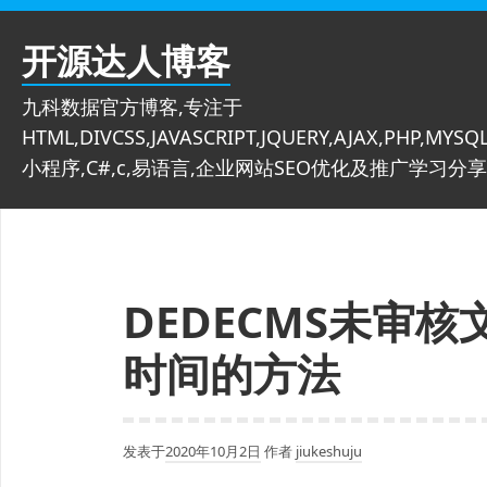
跳
至
开源达人博客
内
容
九科数据官方博客,专注于
HTML,DIVCSS,JAVASCRIPT,JQUERY,AJAX,PHP,MYSQL
小程序,C#,c,易语言,企业网站SEO优化及推广学习分享
DEDECMS未审
时间的方法
发表于
2020年10月2日
作者
jiukeshuju