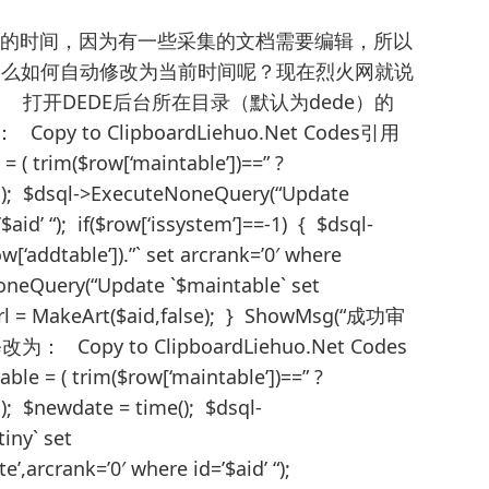
集时的时间，因为有一些采集的文档需要编辑，所以
那么如何自动修改为当前时间呢？现在烈火网就说
： 打开DEDE后台所在目录（默认为dede）的
opy to ClipboardLiehuo.Net Codes引用
trim($row[‘maintable’])==” ?
’]) ); $dsql->ExecuteNoneQuery(“Update
$aid’ “); if($row[‘issystem’]==-1) { $dsql-
‘addtable’]).”` set arcrank=’0′ where
NoneQuery(“Update `$maintable` set
geurl = MakeArt($aid,false); } ShowMsg(“成功审
： Copy to ClipboardLiehuo.Net Codes
 ( trim($row[‘maintable’])==” ?
) ); $newdate = time(); $dsql-
iny` set
,arcrank=’0′ where id=’$aid’ “);