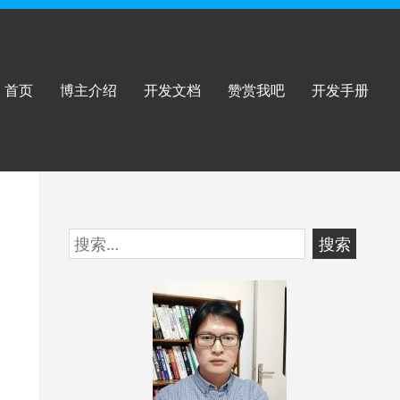
首页
博主介绍
开发文档
赞赏我吧
开发手册
跳
搜
至
索：
页
脚