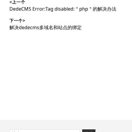
<上一个
章
上
DedeCMS Error:Tag disabled:＂php＂的解决办法
导
篇
下一个>
文
航
下
解决dedecms多域名和站点的绑定
章：
篇
文
章：