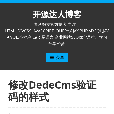
跳
至
开源达人博客
内
容
九科数据官方博客,专注于
HTML,DIVCSS,JAVASCRIPT,JQUERY,AJAX,PHP,MYSQL,JAV
A,VUE,小程序,C#,c,易语言,企业网站SEO优化及推广学习
分享经验!
菜单
修改DedeCms验证
码的样式