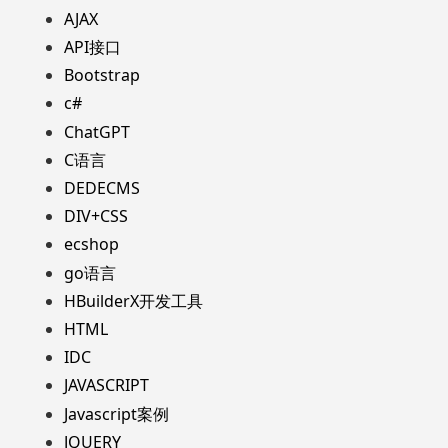
AJAX
API接口
Bootstrap
c#
ChatGPT
C语言
DEDECMS
DIV+CSS
ecshop
go语言
HBuilderX开发工具
HTML
IDC
JAVASCRIPT
Javascript案例
JQUERY