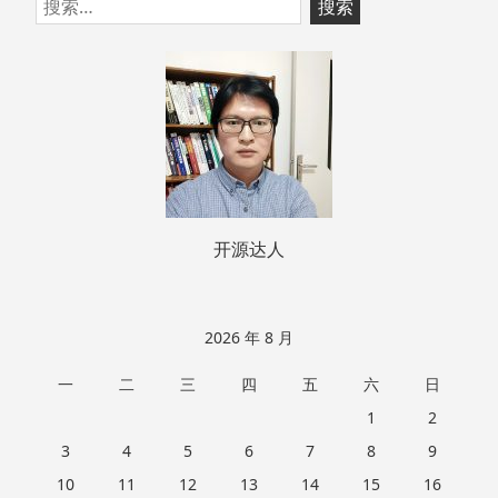
跳
搜
至
索：
页
脚
开源达人
2026 年 8 月
一
二
三
四
五
六
日
1
2
3
4
5
6
7
8
9
10
11
12
13
14
15
16