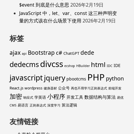
$event 到底是什么意思
2026年2月19日
JavaScript 中，let、var、const 这三种声明变
量的方式该在什么场景下使用
2026年2月19日
标签
ajax
Bootstrap
c#
dede
ChatGPT
api
divcss
dedecms
html
IDE
ecshop
HBuilder
IDC
PHP
javascript
jquery
python
pbootcms
React.js
公众号
wordpress
健身器材
再也不用学习正则表达式
前端开发
加密
小程序
数据结构与算法
开发工具
学英语
响应式
易优
算法逻辑
易语言
CMS
正则表达式
深度学习
友情链接