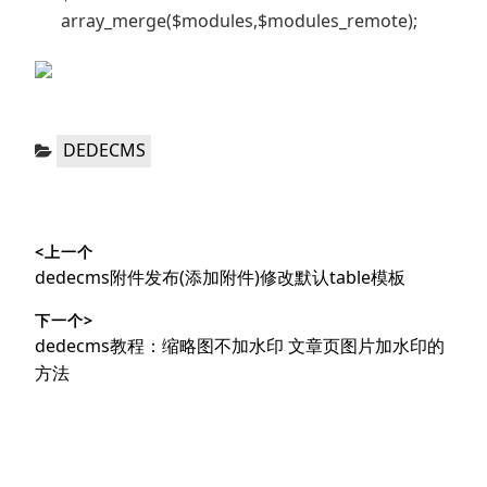
array_merge($modules,$modules_remote);
分
DEDECMS
类：
文
<上一个
章
上
dedecms附件发布(添加附件)修改默认table模板
导
篇
下一个>
文
航
下
dedecms教程：缩略图不加水印 文章页图片加水印的
章：
篇
方法
文
章：