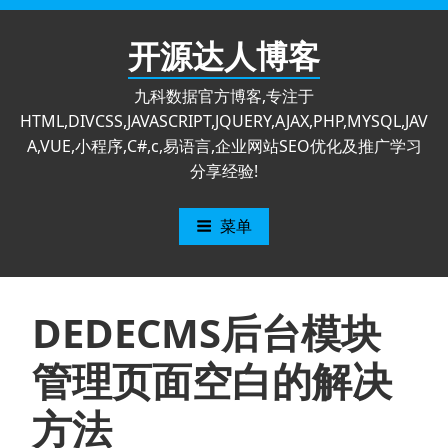
跳
至
开源达人博客
内
容
九科数据官方博客,专注于
HTML,DIVCSS,JAVASCRIPT,JQUERY,AJAX,PHP,MYSQL,JAV
A,VUE,小程序,C#,c,易语言,企业网站SEO优化及推广学习
分享经验!
菜单
DEDECMS后台模块
管理页面空白的解决
方法