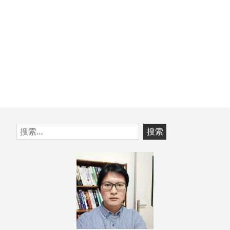
跳
搜
至
索：
页
脚