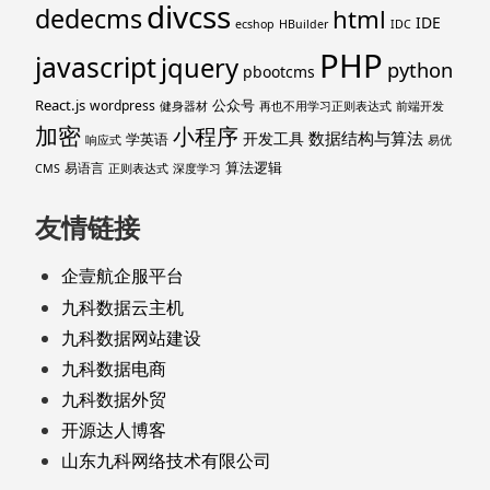
divcss
dedecms
html
IDE
ecshop
HBuilder
IDC
PHP
javascript
jquery
python
pbootcms
React.js
公众号
wordpress
健身器材
再也不用学习正则表达式
前端开发
加密
小程序
数据结构与算法
开发工具
学英语
响应式
易优
算法逻辑
易语言
CMS
正则表达式
深度学习
友情链接
企壹航企服平台
九科数据云主机
九科数据网站建设
九科数据电商
九科数据外贸
开源达人博客
山东九科网络技术有限公司