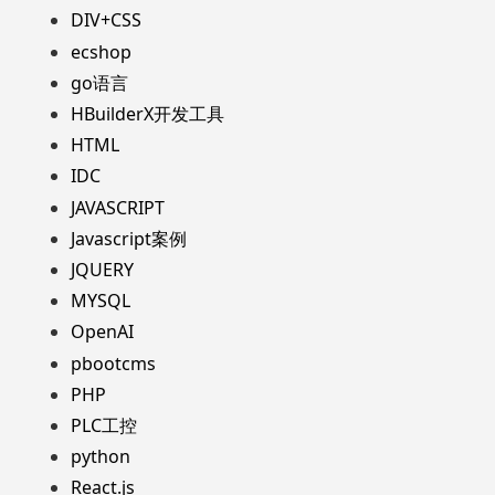
DIV+CSS
ecshop
go语言
HBuilderX开发工具
HTML
IDC
JAVASCRIPT
Javascript案例
JQUERY
MYSQL
OpenAI
pbootcms
PHP
PLC工控
python
React.js