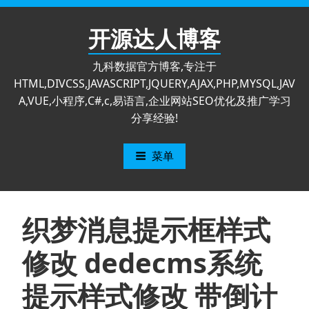
跳
至
开源达人博客
内
容
九科数据官方博客,专注于
HTML,DIVCSS,JAVASCRIPT,JQUERY,AJAX,PHP,MYSQL,JAV
A,VUE,小程序,C#,c,易语言,企业网站SEO优化及推广学习
分享经验!
菜单
织梦消息提示框样式
修改 dedecms系统
提示样式修改 带倒计