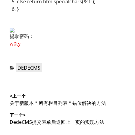
else return htmlspecialchars($str);
}
提取密码：
w0ty
分
DEDECMS
类：
文
<上一个
章
上
关于新版本＂所有栏目列表＂错位解决的方法
导
篇
下一个>
文
航
下
DedeCMS提交表单后返回上一页的实现方法
章：
篇