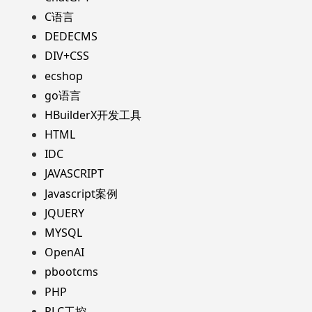
C语言
DEDECMS
DIV+CSS
ecshop
go语言
HBuilderX开发工具
HTML
IDC
JAVASCRIPT
Javascript案例
JQUERY
MYSQL
OpenAI
pbootcms
PHP
PLC工控