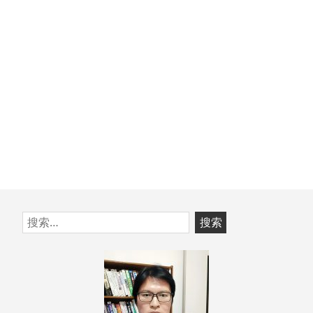
文
章：
跳
搜
至
索：
页
脚