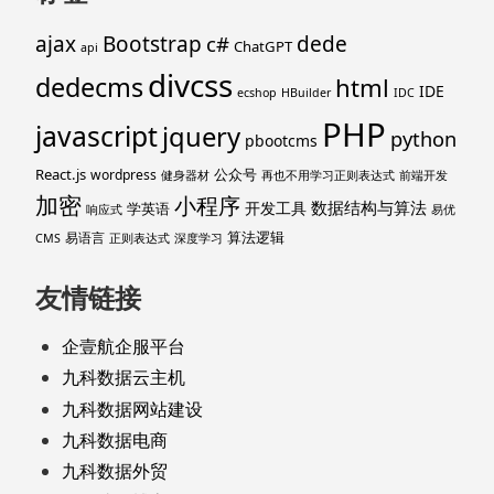
ajax
Bootstrap
c#
dede
ChatGPT
api
divcss
dedecms
html
IDE
ecshop
HBuilder
IDC
PHP
javascript
jquery
python
pbootcms
React.js
公众号
wordpress
健身器材
再也不用学习正则表达式
前端开发
加密
小程序
数据结构与算法
开发工具
学英语
响应式
易优
算法逻辑
易语言
CMS
正则表达式
深度学习
友情链接
企壹航企服平台
九科数据云主机
九科数据网站建设
九科数据电商
九科数据外贸