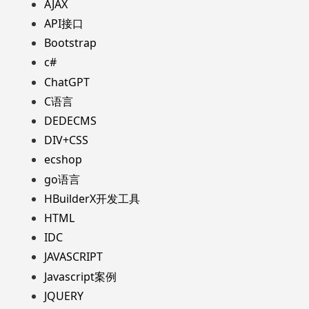
AJAX
API接口
Bootstrap
c#
ChatGPT
C语言
DEDECMS
DIV+CSS
ecshop
go语言
HBuilderX开发工具
HTML
IDC
JAVASCRIPT
Javascript案例
JQUERY