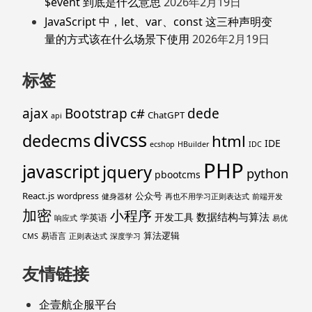
$event 到底是什么意思
2026年2月19日
JavaScript 中，let、var、const 这三种声明变
量的方式该在什么场景下使用
2026年2月19日
标签
ajax
Bootstrap
c#
dede
ChatGPT
api
divcss
dedecms
html
IDE
ecshop
HBuilder
IDC
PHP
javascript
jquery
python
pbootcms
React.js
公众号
wordpress
健身器材
再也不用学习正则表达式
前端开发
加密
小程序
数据结构与算法
开发工具
学英语
响应式
易优
算法逻辑
易语言
CMS
正则表达式
深度学习
友情链接
企壹航企服平台