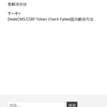
导
篇
复解决办法
文
航
下一个>
章：
下
DedeCMS:CSRF Token Check Failed提示解决方法
篇
文
章：
跳
搜