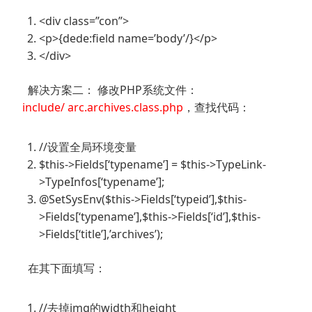
<div class=”con”>
<p>{dede:field name=’body’/}</p>
</div>
解决方案二： 修改PHP系统文件：
include/ arc.archives.class.php
，查找代码：
//设置全局环境变量
$this->Fields[‘typename’] = $this->TypeLink-
>TypeInfos[‘typename’];
@SetSysEnv($this->Fields[‘typeid’],$this-
>Fields[‘typename’],$this->Fields[‘id’],$this-
>Fields[‘title’],’archives’);
在其下面填写：
//去掉img的width和height