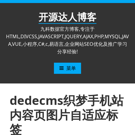
跳
至
开源达人博客
内
容
九科数据官方博客,专注于
HTML,DIVCSS,JAVASCRIPT,JQUERY,AJAX,PHP,MYSQL,JAV
A,VUE,小程序,C#,c,易语言,企业网站SEO优化及推广学习
分享经验!
菜单
dedecms织梦手机站
内容页图片自适应标
签