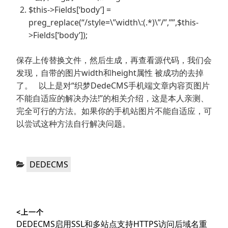
$this->Fields[‘body’] =
preg_replace(“/style=\”width\:(.*)\”/”,””,$this-
>Fields[‘body’]);
保存上传替换文件，然后生成，再查看源代码，我们会
发现，自带的图片width和height属性 被成功的去掉
了。 以上是对“织梦DedeCMS手机端文章内容页图片
不能自适应的解决办法!”的相关介绍，这是本人亲测、
完全可行的方法。如果你的手机站图片不能自适应，可
以尝试这种方法自行解决问题。
分
DEDECMS
类：
文
<上一个
章
上
DEDECMS启用SSL和多站点支持HTTPS访问后域名重