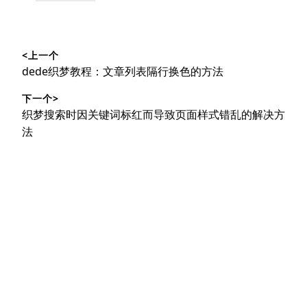
类：
文
<上一个
章
上
dede织梦教程：文章列表隔行换色的方法
导
篇
下一个>
文
航
下
织梦搜索时因关键词标红而导致页面样式错乱的解决方
章：
篇
法
文
章：