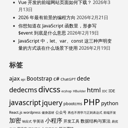
Vue 开发的前端网站页面如何下载？
2026年3
月13日
2026 年最有前景的编程方向
2026年2月21日
你想知道在 JavaScript 函数里，形参写
$event 到底是什么意思
2026年2月19日
JavaScript 中，let、var、const 这三种声明变
量的方式该在什么场景下使用
2026年2月19日
标签
ajax
Bootstrap
c#
dede
ChatGPT
api
divcss
dedecms
html
IDE
ecshop
HBuilder
IDC
PHP
javascript
jquery
python
pbootcms
React.js
公众号
wordpress
健身器材
再也不用学习正则表达式
前端开发
加密
小程序
数据结构与算法
开发工具
学英语
响应式
易优