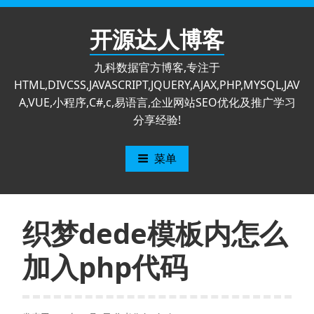
跳
至
开源达人博客
内
容
九科数据官方博客,专注于
HTML,DIVCSS,JAVASCRIPT,JQUERY,AJAX,PHP,MYSQL,JAV
A,VUE,小程序,C#,c,易语言,企业网站SEO优化及推广学习
分享经验!
菜单
织梦dede模板内怎么
加入php代码