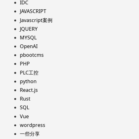
IDC
JAVASCRIPT
Javascript案例
JQUERY
MYSQL
OpenAI
pbootcms
PHP
PLC工控
python
React.js
Rust
SQL
Vue
wordpress
一些分享