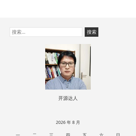
跳
搜
至
索：
页
脚
开源达人
2026 年 8 月
一
二
三
四
五
六
日