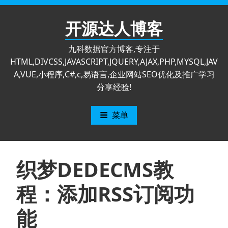
跳
至
开源达人博客
内
容
九科数据官方博客,专注于
HTML,DIVCSS,JAVASCRIPT,JQUERY,AJAX,PHP,MYSQL,JAV
A,VUE,小程序,C#,c,易语言,企业网站SEO优化及推广学习
分享经验!
菜单
织梦DEDECMS教
程：添加RSS订阅功
能