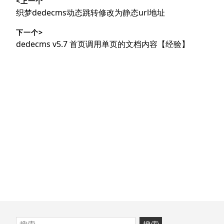
<上一个
章
上
织梦dedecms动态跳转修改为静态url地址
导
篇
下一个>
文
航
下
dedecms v5.7 首页调用单页的文档内容【经验】
章：
篇
文
章：
跳
搜