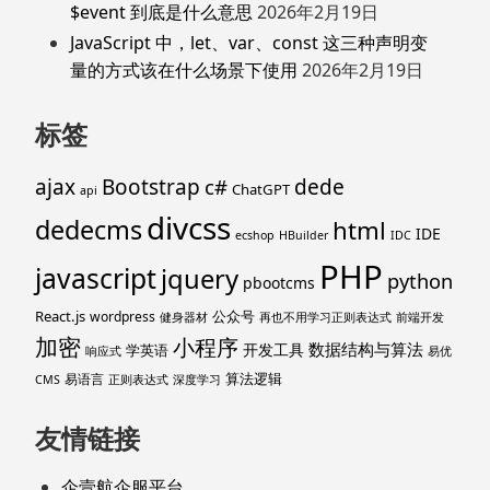
$event 到底是什么意思
2026年2月19日
JavaScript 中，let、var、const 这三种声明变
量的方式该在什么场景下使用
2026年2月19日
标签
ajax
Bootstrap
c#
dede
ChatGPT
api
divcss
dedecms
html
IDE
ecshop
HBuilder
IDC
PHP
javascript
jquery
python
pbootcms
React.js
公众号
wordpress
健身器材
再也不用学习正则表达式
前端开发
加密
小程序
数据结构与算法
开发工具
学英语
响应式
易优
算法逻辑
易语言
CMS
正则表达式
深度学习
友情链接
企壹航企服平台