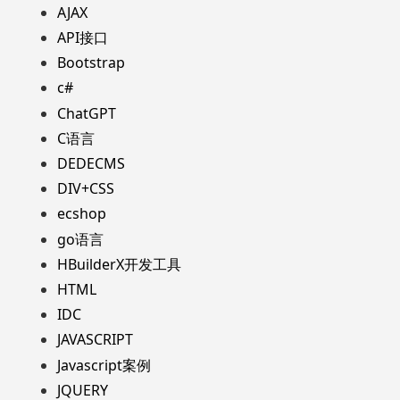
AJAX
API接口
Bootstrap
c#
ChatGPT
C语言
DEDECMS
DIV+CSS
ecshop
go语言
HBuilderX开发工具
HTML
IDC
JAVASCRIPT
Javascript案例
JQUERY