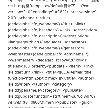
rss.htm传至/templates/default目录下： <?xml
version=”1.0″ encoding=”utf-8″ ?> <rss version=”
2.0″> <channel> <title>
{dede:global.cfg_webname/}</title> <link>
{dede:global.cfg_basehost/}</link> <description>
{dede:global.cfg_description/}</description>
<language>zh-cn</language> <generator>
{dede:global.cfg_webname/}</generator>
<webmaster>{dede:global.cfg_adminemail/}
</webmaster> {dede:arclist row=’20’ col=’1′
titlelen=’100′ orderby=’pubdate’} <item> <link>
[field:arcurl/]</link> <title><![CDATA[[field:title
function=’html2text(@me)’/]]]></title> <author>
[field:writer/]</author> <category>
[field:typename/]</category> <pubDate>
[field:pubdate function=’strftime(“%a, %d %b %Y
%H:%M:%S +0800”,@me)’/]</pubDate> <guid>