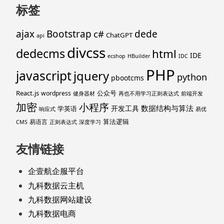
标签
ajax
Bootstrap
c#
dede
ChatGPT
api
divcss
dedecms
html
IDE
ecshop
HBuilder
IDC
PHP
javascript
jquery
python
pbootcms
React.js
公众号
wordpress
健身器材
再也不用学习正则表达式
前端开发
加密
小程序
数据结构与算法
开发工具
学英语
响应式
易优
算法逻辑
易语言
CMS
正则表达式
深度学习
友情链接
企壹航企服平台
九科数据云主机
九科数据网站建设
九科数据电商