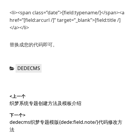
<li><span class=”date”>[field:typename/]</span><a
href=”[field:arcurl /]” target=”_blank”>[field:title /]
</a></li>
替换成您的代码即可。
分
DEDECMS
类：
文
<上一个
章
上
织梦系统专题创建方法及模板介绍
导
篇
下一个>
文
航
下
dedecms织梦专题模版{dede:field.note/}代码修改方
章：
篇
法