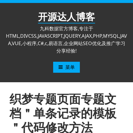
跳
至
开源达人博客
内
容
九科数据官方博客,专注于
HTML,DIVCSS,JAVASCRIPT,JQUERY,AJAX,PHP,MYSQL,JAV
A,VUE,小程序,C#,c,易语言,企业网站SEO优化及推广学习
分享经验!
菜单
织梦专题页面专题文
档＂单条记录的模板
＂代码修改方法