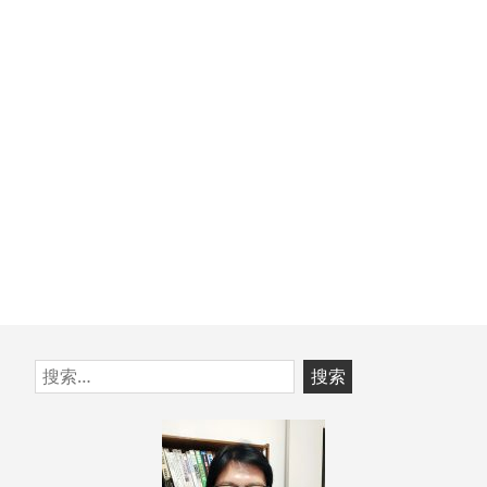
文
章：
跳
搜
至
索：
页
脚