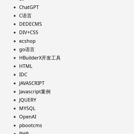
ChatGPT
C语言
DEDECMS
DIV+CSS
ecshop
go语言
HBuilderX开发工具
HTML
IDC
JAVASCRIPT
Javascript案例
JQUERY
MYSQL
OpenAI
pbootcms
PHP