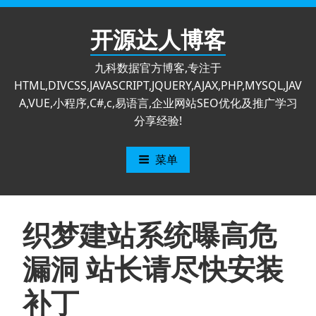
跳
至
开源达人博客
内
容
九科数据官方博客,专注于
HTML,DIVCSS,JAVASCRIPT,JQUERY,AJAX,PHP,MYSQL,JAV
A,VUE,小程序,C#,c,易语言,企业网站SEO优化及推广学习
分享经验!
菜单
织梦建站系统曝高危
漏洞 站长请尽快安装
补丁