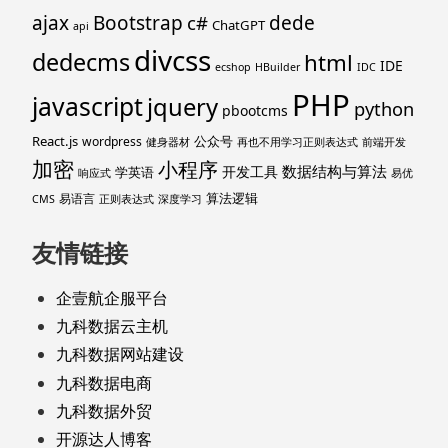
ajax
Bootstrap
c#
dede
ChatGPT
api
divcss
dedecms
html
IDE
ecshop
HBuilder
IDC
PHP
javascript
jquery
python
pbootcms
React.js
公众号
wordpress
健身器材
再也不用学习正则表达式
前端开发
加密
小程序
数据结构与算法
开发工具
学英语
响应式
易优
算法逻辑
易语言
CMS
正则表达式
深度学习
友情链接
企壹航企服平台
九科数据云主机
九科数据网站建设
九科数据电商
九科数据外贸
开源达人博客