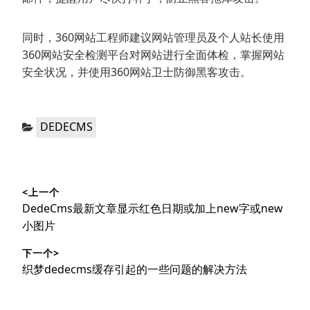
同时，360网站工程师建议网站管理员及个人站长使用
360网站安全检测平台对网站进行全面体检，掌握网站
安全状况，并使用360网站卫士防御黑客攻击。
分
DEDECMS
类：
文
<上一个
章
上
DedeCms最新文章显示红色日期或加上new字或new
导
篇
小图片
文
航
下一个>
章：
下
织梦dedecms缓存引起的一些问题的解决方法
篇
文