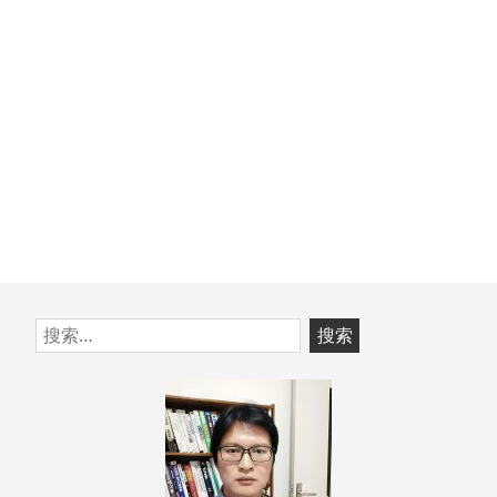
章：
跳
搜
至
索：
页
脚