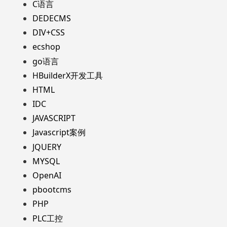
C语言
DEDECMS
DIV+CSS
ecshop
go语言
HBuilderX开发工具
HTML
IDC
JAVASCRIPT
Javascript案例
JQUERY
MYSQL
OpenAI
pbootcms
PHP
PLC工控