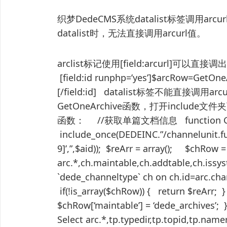
织梦DedeCMS系统datalist标签调用a
datalist时，无法直接调用arcurl值。
arclist标记使用[field:arcurl]可
[field:id runphp=’yes’]$arcRow=GetOne
[/field:id] datalist标签不能直接调
GetOneArchive函数，打开include文件夹
函数： //获取单篇文档信息 function GetOneA
include_once(DEDEINC.”/channelunit.fun
9]’,”,$aid)); $reArr = array(); $chRow 
arc.*,ch.maintable,ch.addtable,ch.issys
`dede_channeltype` ch on ch.id=arc.chann
if(!is_array($chRow)) { return $reArr; 
$chRow[‘maintable’] = ‘dede_archives’; 
Select arc.*,tp.typedir,tp.topid,tp.n