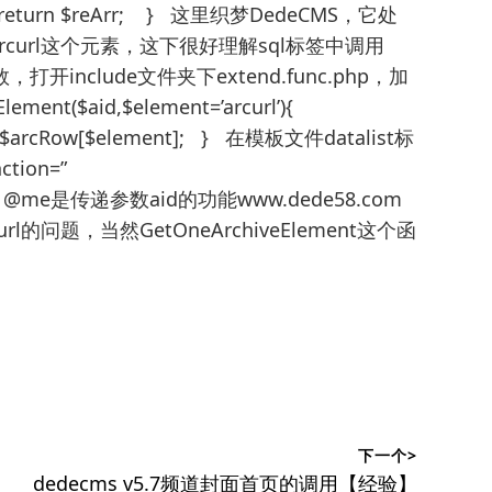
th’]); return $reArr; } 这里织梦DedeCMS，它处
arcurl这个元素，这下很好理解sql标签中调用
数，打开include文件夹下extend.func.php，加
ent($aid,$element=’arcurl’){
rn $arcRow[$element]; } 在模板文件datalist标
tion=”
rl’)”} @me是传递参数aid的功能www.dede58.com
rl的问题，当然GetOneArchiveElement这个函
下一个>
下
dedecms v5.7频道封面首页的调用【经验】