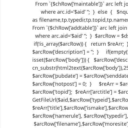
From `{$chRow[‘maintable’]}` arc left
where arc.id=’$aid’ “; } else { $nquer
as filename,tp.typedir,tp.topid,tp.nam
From `{$chRow[‘addtable’]}` arc left 
where arc.aid=’$aid’ “; } $arcRow = 
if(!is_array($arcRow)) { return $reArr; }
$arcRow[‘description’] = ”; } if(empty(
isset($arcRow[‘body’])) { $arcRow[‘descr
cn_substr(html2text($arcRow[‘body’]),25
$arcRow[‘pubdate’] = $arcRow[‘senddate’
$arcRow[‘notpost’] = 0; } $reArr = $arc
$arcRow[‘topid’]; $reArr[‘arctitle’] = $arc
GetFileUrl($aid,$arcRow[‘typei
$reArr[‘title’],$arcRow[‘ismake
$arcRow[‘namerule’], $arcRow[‘
$arcRow[‘filename’],$arcRow[