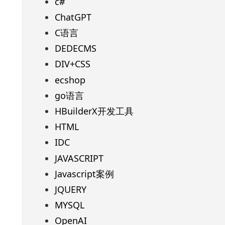
c#
ChatGPT
C语言
DEDECMS
DIV+CSS
ecshop
go语言
HBuilderX开发工具
HTML
IDC
JAVASCRIPT
Javascript案例
JQUERY
MYSQL
OpenAI