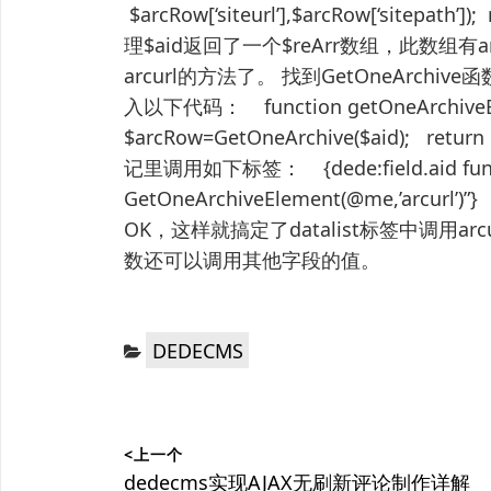
$arcRow[‘siteurl’],$arcRow[‘sitepa
理$aid返回了一个$reArr数组，此数组有
arcurl的方法了。 找到GetOneArchive函
入以下代码： function getOneArchiveElem
$arcRow=GetOneArchive($aid); retu
记里调用如下标签： {dede:field.aid func
GetOneArchiveElement(@me,’arcu
OK，这样就搞定了datalist标签中调用arcu
数还可以调用其他字段的值。
分
DEDECMS
类：
文
<上一个
章
上
dedecms实现AJAX无刷新评论制作详解