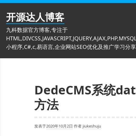
跳
至
开源达人博客
内
容
九科数据官方博客,专注于
HTML,DIVCSS,JAVASCRIPT,JQUERY,AJAX,PHP,MYSQL
小程序,C#,c,易语言,企业网站SEO优化及推广学习分享
DedeCMS系统dat
方法
发表于
2020年10月2日
作者
jiukeshuju