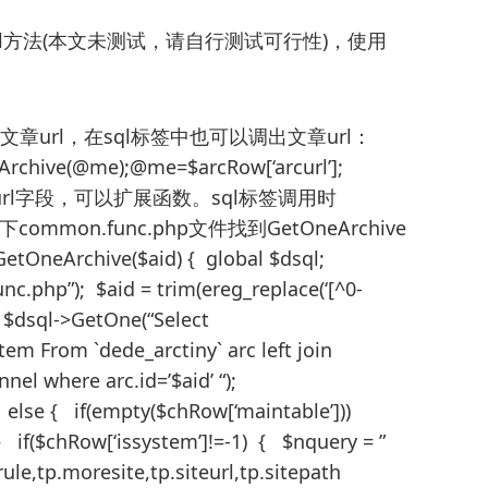
rcurl方法(本文未测试，请自行测试可行性)，使用
以直接调出文章url，在sql标签中也可以调出文章url：
Archive(@me);@me=$arcRow[‘arcurl’];
用arcurl字段，可以扩展函数。sql标签调用时
下common.func.php文件找到GetOneArchive
rchive($aid) { global $dsql;
c.php”); $aid = trim(ereg_replace(‘[^0-
= $dsql->GetOne(“Select
tem From `dede_arctiny` arc left join
el where arc.id=’$aid’ “);
} else { if(empty($chRow[‘maintable’]))
} if($chRow[‘issystem’]!=-1) { $nquery = ”
amerule,tp.moresite,tp.siteurl,tp.sitepath