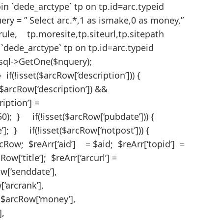
 join `dede_arctype` tp on tp.id=arc.typeid
y = ” Select arc.*,1 as ismake,0 as money,”
erule, tp.moresite,tp.siteurl,tp.sitepath
join `dede_arctype` tp on tp.id=arc.typeid
$dsql->GetOne($nquery);
 if(!isset($arcRow[‘description’])) {
$arcRow[‘description’]) &&
iption’] =
0); } if(!isset($arcRow[‘pubdate’])) {
]; } if(!isset($arcRow[‘notpost’])) {
Row; $reArr[‘aid’] = $aid; $reArr[‘topid’] =
Row[‘title’]; $reArr[‘arcurl’] =
d’],$arcRow[‘senddate’],
’],$arcRow[‘arcrank’],
typedir’],$arcRow[‘money’],
‘moresite’],