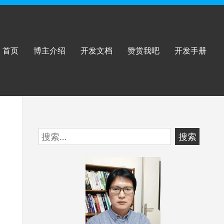
首页
博主介绍
开发文档
赞赏我吧
开发手册
跳
搜
至
索：
页
脚