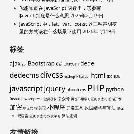
你想知道在 JavaScript 函数里，形参写
$event 到底是什么意思
2026年2月19日
JavaScript 中，let、var、const 这三种声明变
量的方式该在什么场景下使用
2026年2月19日
标签
ajax
Bootstrap
c#
dede
ChatGPT
api
divcss
dedecms
html
IDE
ecshop
HBuilder
IDC
PHP
javascript
jquery
python
pbootcms
React.js
公众号
wordpress
健身器材
再也不用学习正则表达式
前端开发
加密
小程序
数据结构与算法
开发工具
学英语
响应式
易优
算法逻辑
易语言
CMS
正则表达式
深度学习
友情链接