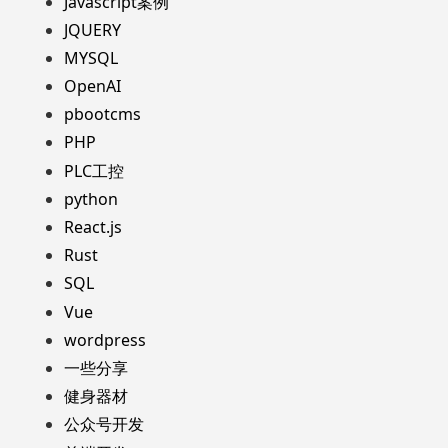
Javascript案例
JQUERY
MYSQL
OpenAI
pbootcms
PHP
PLC工控
python
React.js
Rust
SQL
Vue
wordpress
一些分享
健身器材
公众号开发