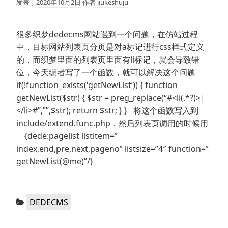
发表于
2020年10月2日
作者
jiukeshuju
很多织梦dedecms网站遇到一个问题，在仿站过程
中，目标网站列表页分页是对a标记进行css样式定义
的，而织梦里面的列表页里面有li标记，就会导致错
位，今天编者写了一个函数，就可以解决这个问题
if(!function_exists(‘getNewList’)) { function
getNewList($str) { $str = preg_replace(“#<li(.*?)>|
</li>#”,””,$str); return $str; } } 将这个函数写入到
include/extend.func.php，然后列表页调用的时候用
{dede:pagelist listitem=”
index,end,pre,next,pageno” listsize=”4″ function=”
getNewList(@me)”/}
分
DEDECMS
类：