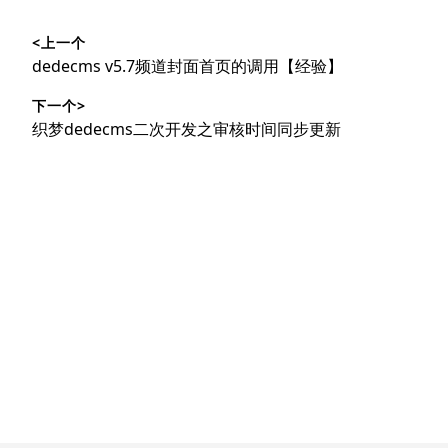
文
<上一个
章
上
dedecms v5.7频道封面首页的调用【经验】
导
篇
下一个>
文
航
下
织梦dedecms二次开发之审核时间同步更新
章：
篇
文
章：