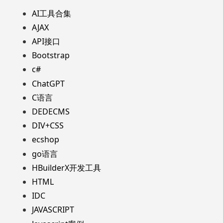
AI工具合集
AJAX
API接口
Bootstrap
c#
ChatGPT
C语言
DEDECMS
DIV+CSS
ecshop
go语言
HBuilderX开发工具
HTML
IDC
JAVASCRIPT