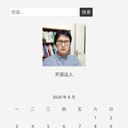
跳
搜
至
索：
页
脚
开源达人
2026 年 8 月
一
二
三
四
五
六
日
1
2
3
4
5
6
7
8
9