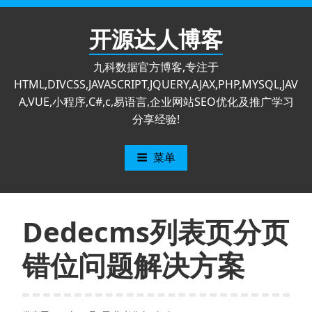
跳
至
开源达人博客
内
容
九科数据官方博客,专注于
HTML,DIVCSS,JAVASCRIPT,JQUERY,AJAX,PHP,MYSQL,JAV
A,VUE,小程序,C#,c,易语言,企业网站SEO优化及推广学习
分享经验!
菜单
Dedecms列表页分页
错位问题解决方案