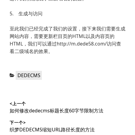
5. 生成与访问
至此我们已经完成了我们的设置，接下来我们需要生成
网站内容，需要更新栏目页的HTML以及内容页的
HTML，我们可以通过http://m.dede58.com/访问查
看二级域名的效果。
分
DEDECMS
类：
文
<上一个
章
上
如何修改dedecms标题长度60字节限制方法
导
篇
下一个>
文
航
下
织梦DEDECMS缩短URL路径长度的方法
章：