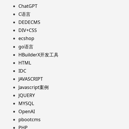
ChatGPT
C语言
DEDECMS
DIV+CSS
ecshop
go语言
HBuilderX开发工具
HTML
IDC
JAVASCRIPT
Javascript案例
JQUERY
MYSQL
OpenAI
pbootcms
PHP