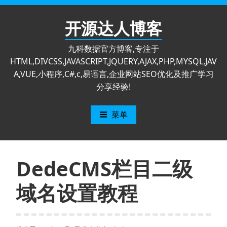
跳
至
开源达人博客
内
容
九科数据官方博客,专注于
HTML,DIVCSS,JAVASCRIPT,JQUERY,AJAX,PHP,MYSQL,JAV
A,VUE,小程序,C#,c,易语言,企业网站SEO优化及推广学习
分享经验!
菜单
DedeCMS栏目二级
域名设置教程