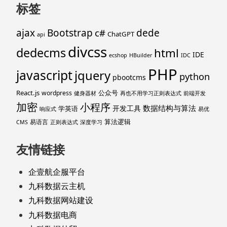
标签
ajax
Bootstrap
c#
dede
ChatGPT
api
divcss
dedecms
html
IDE
ecshop
HBuilder
IDC
PHP
javascript
jquery
python
pbootcms
React.js
公众号
wordpress
健身器材
再也不用学习正则表达式
前端开发
加密
小程序
数据结构与算法
开发工具
学英语
响应式
易优
算法逻辑
易语言
CMS
正则表达式
深度学习
友情链接
企壹航企服平台
九科数据云主机
九科数据网站建设
九科数据电商