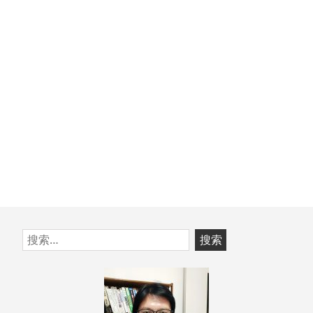
篇
文
章：
跳
搜
至
索：
页
脚