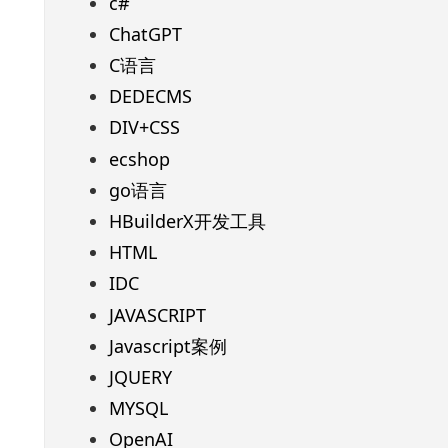
c#
ChatGPT
C语言
DEDECMS
DIV+CSS
ecshop
go语言
HBuilderX开发工具
HTML
IDC
JAVASCRIPT
Javascript案例
JQUERY
MYSQL
OpenAI