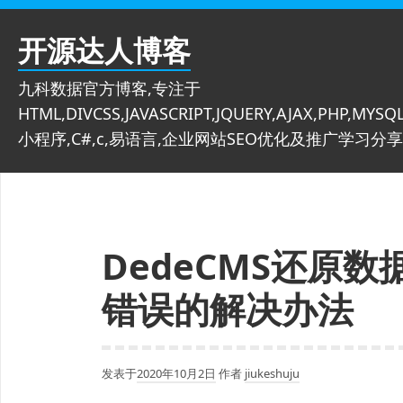
跳
至
开源达人博客
内
容
九科数据官方博客,专注于
HTML,DIVCSS,JAVASCRIPT,JQUERY,AJAX,PHP,MYSQL
小程序,C#,c,易语言,企业网站SEO优化及推广学习分享
DedeCMS还原数据
错误的解决办法
发表于
2020年10月2日
作者
jiukeshuju