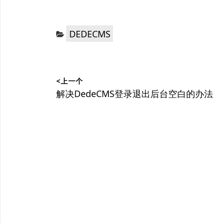
分
DEDECMS
类：
文
<上一个
章
上
解决DedeCMS登录退出后台空白的办法
篇
导
文
航
章：