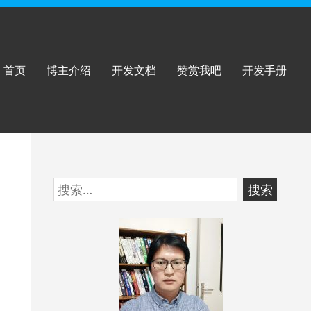
首页
博主介绍
开发文档
赞赏我吧
开发手册
跳
搜
至
索：
页
脚