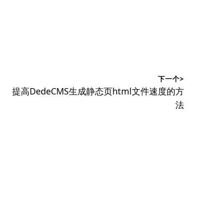
下一个>
下
提高DedeCMS生成静态页html文件速度的方
篇
法
文
章：