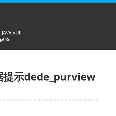
,JAVA,VUE,
经验!
提示dede_purview