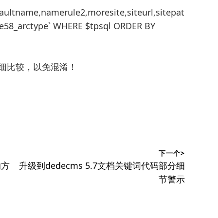
efaultname,namerule2,moresite,siteurl,sitepat
 WHERE $tpsql ORDER BY
仔细比较，以免混淆！
下一个>
下
的方
升级到dedecms 5.7文档关键词代码部分细
篇
节警示
文
章：