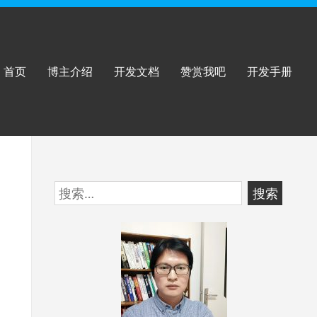
首页
博主介绍
开发文档
赞赏我吧
开发手册
跳
搜
至
索：
页
脚