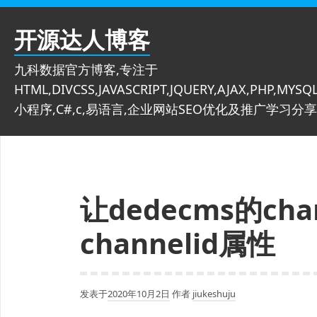
跳
至
开源达人博客
内
容
九科数据官方博客,专注于
HTML,DIVCSS,JAVASCRIPT,JQUERY,AJAX,PHP,MYSQL
小程序,C#,c,易语言,企业网站SEO优化及推广学习分享
让dedecms的cha
channelid属性
发表于
2020年10月2日
作者
jiukeshuju