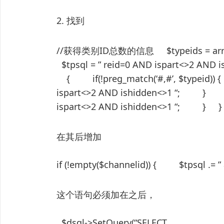
2. 找到
//获得类别ID总数的信息 $typeids = array()
$tpsql = ” reid=0 AND ispart<>2 AND
{ if(!preg_match(‘#,#’, $typeid)) 
ispart<>2 AND ishidden<>1 “; } e
ispart<>2 AND ishidden<>1 “; } }
在其后增加
if (!empty($channelid)) { $tpsql .= ”
这个语句必须加在之后，
$dsql->SetQuery(“SELECT