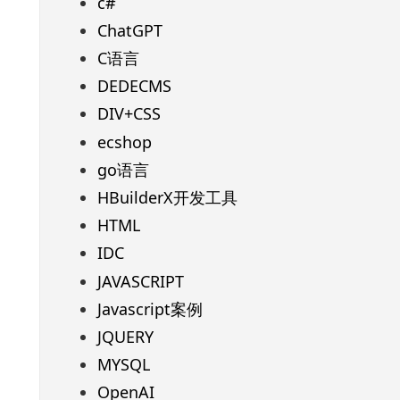
c#
ChatGPT
C语言
DEDECMS
DIV+CSS
ecshop
go语言
HBuilderX开发工具
HTML
IDC
JAVASCRIPT
Javascript案例
JQUERY
MYSQL
OpenAI