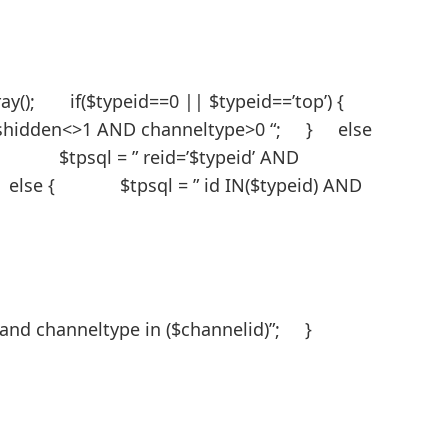
; if($typeid==0 || $typeid==’top’) {
 ishidden<>1 AND channeltype>0 “; } else
{ $tpsql = ” reid=’$typeid’ AND
lse { $tpsql = ” id IN($typeid) AND
 and channeltype in ($channelid)”; }