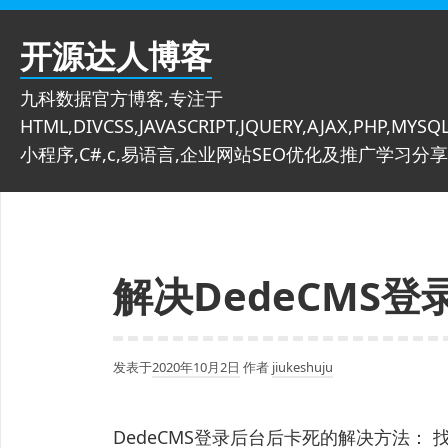
跳
至
开源达人博客
内
容
九科数据官方博客,专注于
HTML,DIVCSS,JAVASCRIPT,JQUERY,AJAX,PHP,MYSQL
小程序,C#,c,易语言,企业网站SEO优化及推广学习分享
解决DedeCMS
发表于
2020年10月2日
作者
jiukeshuju
DedeCMS登录后台后卡死的解决方法： 找