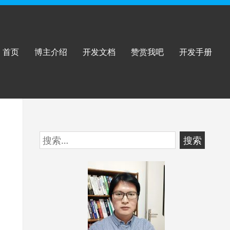
首页
博主介绍
开发文档
赞赏我吧
开发手册
跳
搜
至
索：
页
脚