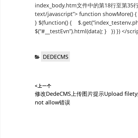
index_body.htm文件中的第18行至第35
text/javascript”> function showMore() { $
} $(function() { $.get(“index_testenv.php
$(“#__testEvn”).html(data); } }) 
分
DEDECMS
类：
文
<上一个
章
上
修改DedeCMS上传图片提示Upload filety
篇
not allow错误
导
文
航
章：