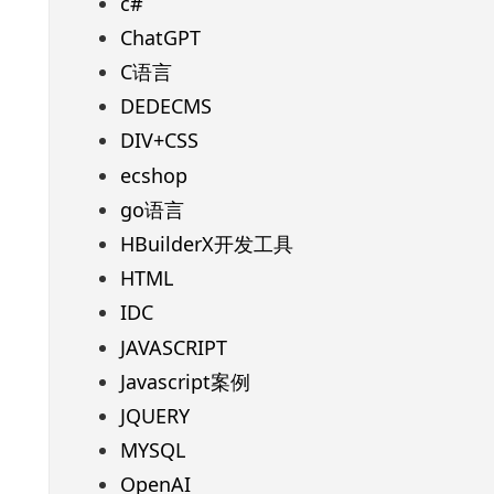
c#
ChatGPT
C语言
DEDECMS
DIV+CSS
ecshop
go语言
HBuilderX开发工具
HTML
IDC
JAVASCRIPT
Javascript案例
JQUERY
MYSQL
OpenAI