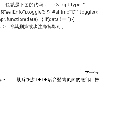
行，也就是下面的代码： <script type=”
(“#allInfo”).toggle(); $(“#allInfoTD”).toggle();
”,function(data) { if(data !== ”) {
}) </script> 将其删掉或者注释掉即可。
下一个>
下
pe
删除织梦DEDE后台登陆页面的底部广告
篇
文
章：