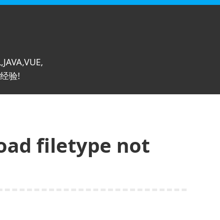
,JAVA,VUE,
经验!
 filetype not