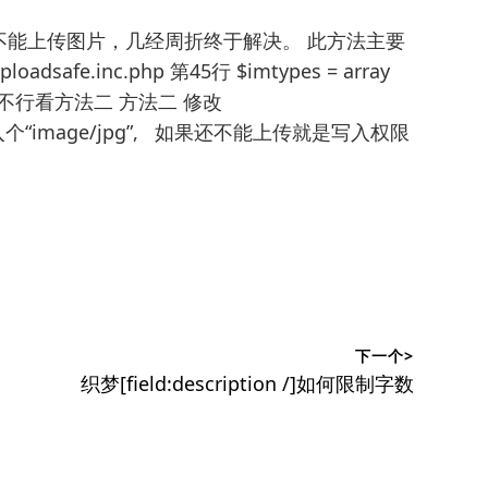
不能上传图片，几经周折终于解决。 此方法主要
dsafe.inc.php 第45行 $imtypes = array
 如果不行看方法二 方法二 修改
47行 加入个“image/jpg”, 如果还不能上传就是写入权限
下一个>
下
织梦[field:description /]如何限制字数
篇
文
章：