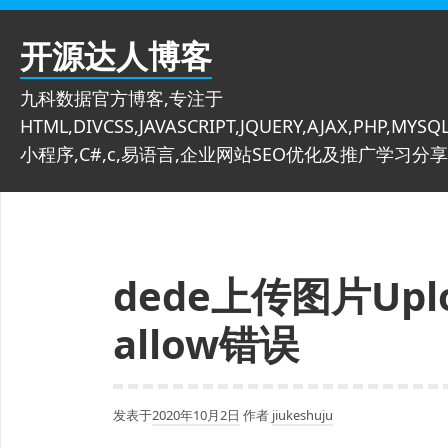
跳
至
开源达人博客
内
容
九科数据官方博客,专注于
HTML,DIVCSS,JAVASCRIPT,JQUERY,AJAX,PHP,MYSQL
小程序,C#,c,易语言,企业网站SEO优化及推广学习分享
dede上传图片Upload
allow错误
发表于
2020年10月2日
作者
jiukeshuju