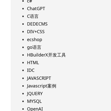
c#
ChatGPT
C语言
DEDECMS
DIV+CSS
ecshop
go语言
HBuilderX开发工具
HTML
IDC
JAVASCRIPT
Javascript案例
JQUERY
MYSQL
OpenAI