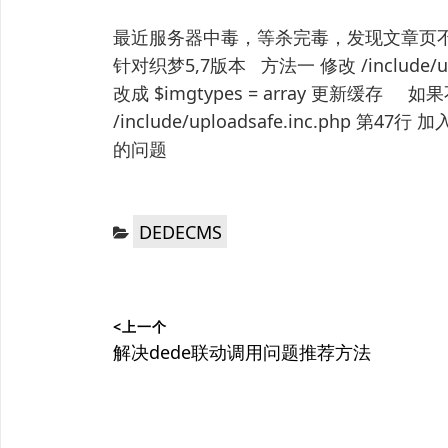
最近服务器中毒，等杀完毒，发现文章页
针对织梦5,7版本 方法一 修改 /include/uploa
改成 $imgtypes = array 更新缓存
/include/uploadsafe.inc.php 第
的问题
分
DEDECMS
类：
文
<上一个
章
上
解决dede联动调用问题推荐方法
篇
导
文
航
章：