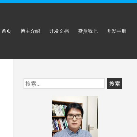
首页
博主介绍
开发文档
赞赏我吧
开发手册
跳
搜
至
索：
页
脚