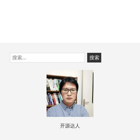
跳
搜
至
索：
页
脚
开源达人