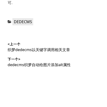
可.
分
DEDECMS
类：
文
<上一个
章
上
织梦dedecms以关键字调用相关文章
导
篇
下一个>
文
航
下
dedecms织梦自动给图片添加alt属性
章：
篇
文
章：