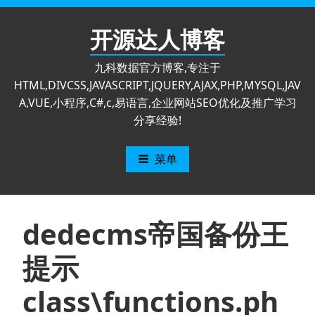
跳
至
开源达人博客
内
容
九科数据官方博客,专注于
HTML,DIVCSS,JAVASCRIPT,JQUERY,AJAX,PHP,MYSQL,JAV
A,VUE,小程序,C#,c,易语言,企业网站SEO优化及推广学习
分享经验!
菜单
dedecms帝国备份王
提示
class\functions.ph