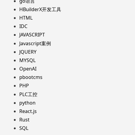
go语言
HBuilderX开发工具
HTML
IDC
JAVASCRIPT
Javascript案例
JQUERY
MYSQL
OpenAI
pbootcms
PHP
PLC工控
python
React.js
Rust
SQL