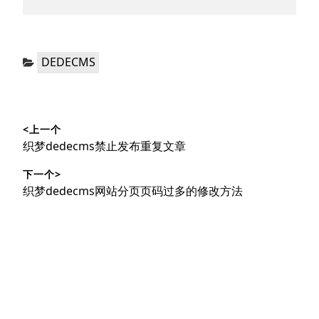
分
DEDECMS
类：
文
<上一个
章
上
织梦dedecms禁止发布重复文章
导
篇
下一个>
文
航
下
织梦dedecms网站分页页码过多的修改方法
章：
篇
文
章：