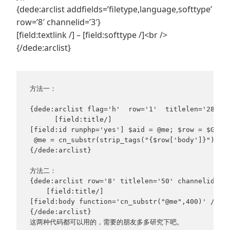
{dede:arclist addfields=’filetype,language,softtype’
row=’8′ channelid=’3′}
[field:textlink /] – [field:softtype /]<br />
{/dede:arclist}
方法一：

{dede:arclist flag='h'  row='1'  titlelen='28'}

      [field:title/]

[field:id runphp='yes'] $aid = @me; $row = $GLOBA
 @me = cn_substr(strip_tags("{$row['body']}"),
{/dede:arclist}

方法二：

{dede:arclist row='8' titlelen='50' channelid='1'
    [field:title/]

[field:body function='cn_substr("@me",400)' /]

{/dede:arclist}

这两种代码都可以用的，需要的朋友多多研究下吧。