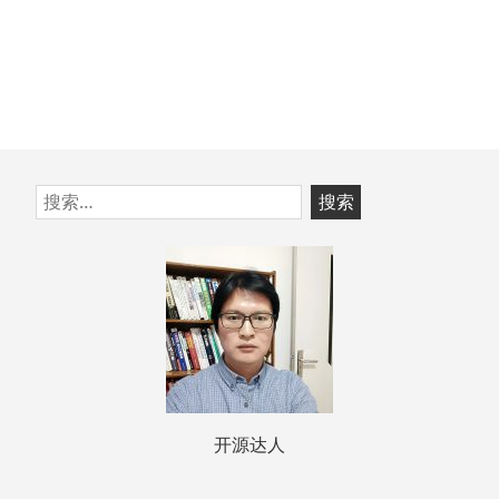
跳
搜
至
索：
页
脚
开源达人