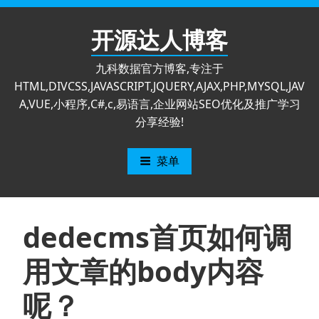
跳
至
开源达人博客
内
容
九科数据官方博客,专注于
HTML,DIVCSS,JAVASCRIPT,JQUERY,AJAX,PHP,MYSQL,JAV
A,VUE,小程序,C#,c,易语言,企业网站SEO优化及推广学习
分享经验!
菜单
dedecms首页如何调
用文章的body内容
呢？