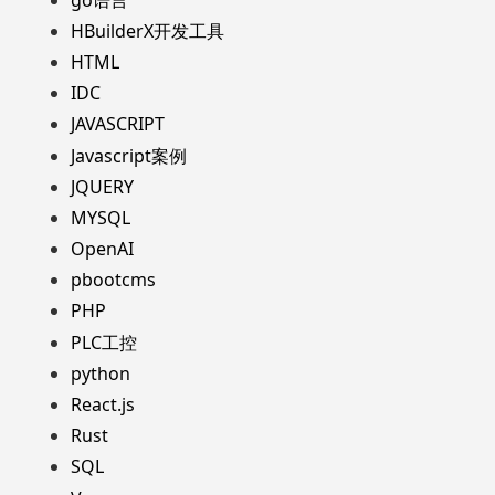
HBuilderX开发工具
HTML
IDC
JAVASCRIPT
Javascript案例
JQUERY
MYSQL
OpenAI
pbootcms
PHP
PLC工控
python
React.js
Rust
SQL