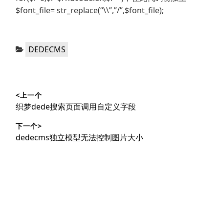
$font_file= str_replace(“\\”,”/”,$font_file);
分
DEDECMS
类：
文
<上一个
章
上
织梦dede搜索页面调用自定义字段
导
篇
下一个>
文
航
下
dedecms独立模型无法控制图片大小
章：
篇
文
章：