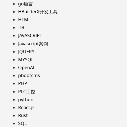
go语言
HBuilderX开发工具
HTML
IDC
JAVASCRIPT
Javascript案例
JQUERY
MYSQL
OpenAI
pbootcms
PHP
PLC工控
python
React.js
Rust
SQL