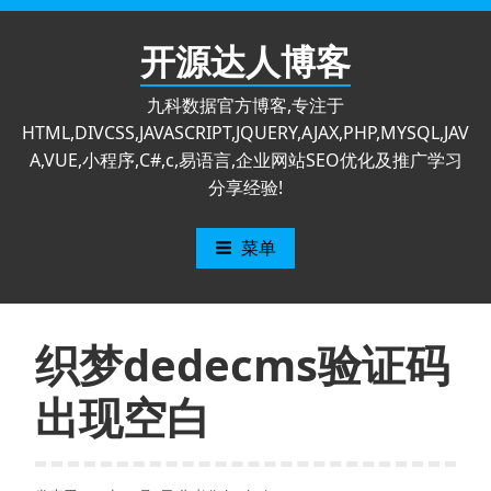
跳
至
开源达人博客
内
容
九科数据官方博客,专注于
HTML,DIVCSS,JAVASCRIPT,JQUERY,AJAX,PHP,MYSQL,JAV
A,VUE,小程序,C#,c,易语言,企业网站SEO优化及推广学习
分享经验!
菜单
织梦dedecms验证码
出现空白