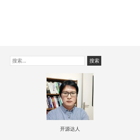
跳
搜
至
索：
页
脚
开源达人