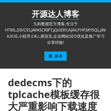
跳
至
开源达人博客
内
容
九科数据官方博客,专注于
HTML,DIVCSS,JAVASCRIPT,JQUERY,AJAX,PHP,MYSQL,JAV
A,VUE,小程序,C#,c,易语言,企业网站SEO优化及推广学习
分享经验!
菜单
dedecms下的
tplcache模板缓存很
大严重影响下载速度