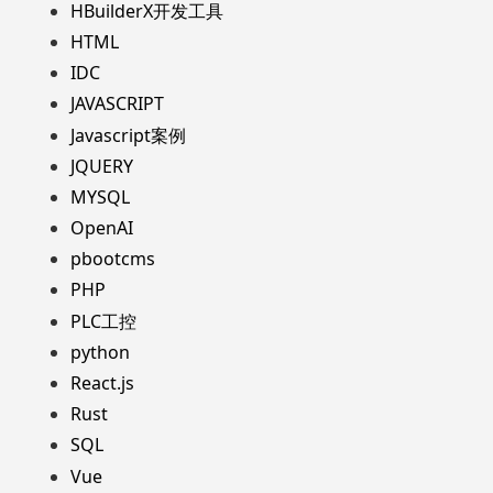
HBuilderX开发工具
HTML
IDC
JAVASCRIPT
Javascript案例
JQUERY
MYSQL
OpenAI
pbootcms
PHP
PLC工控
python
React.js
Rust
SQL
Vue