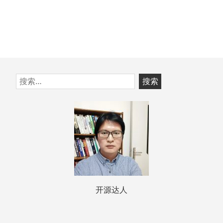
跳
搜
至
索：
页
脚
开源达人