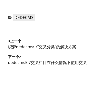
分
DEDECMS
类：
文
<上一个
章
上
织梦dedecms中“交叉分类”的解决方案
导
篇
下一个>
文
航
下
dedecms5.7交叉栏目在什么情况下使用交叉
章：
篇
文
章：