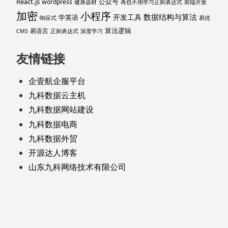
React.js
公众号
wordpress
健身器材
再也不用学习正则表达式
前端开发
加密
小程序
数据结构与算法
开发工具
学英语
响应式
易优
算法逻辑
易语言
CMS
正则表达式
深度学习
友情链接
企壹航企服平台
九科数据云主机
九科数据网站建设
九科数据电商
九科数据外贸
开源达人博客
山东九科网络技术有限公司