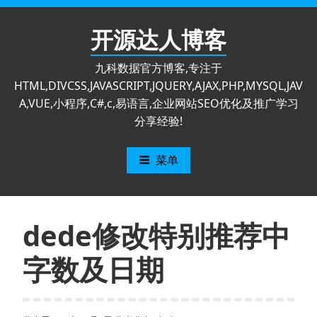
跳
至
开源达人博客
内
容
九科数据官方博客,专注于
HTML,DIVCSS,JAVASCRIPT,JQUERY,AJAX,PHP,MYSQL,JAV
A,VUE,小程序,C#,c,易语言,企业网站SEO优化及推广学习
分享经验!
菜单
dede修改特别推荐中
字数及日期