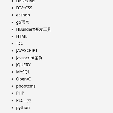
DEDECMS
DIV+CSS
ecshop
go语言
HBuilderX开发工具
HTML
IDC
JAVASCRIPT
Javascript案例
JQUERY
MYSQL
OpenAI
pbootcms
PHP
PLC工控
python