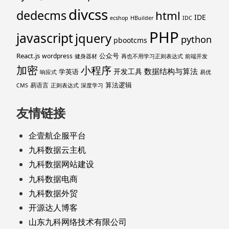
divcss
dedecms
html
IDE
ecshop
HBuilder
IDC
PHP
javascript
jquery
python
pbootcms
React.js
公众号
wordpress
健身器材
再也不用学习正则表达式
前端开发
加密
小程序
数据结构与算法
开发工具
学英语
响应式
易优
算法逻辑
易语言
CMS
正则表达式
深度学习
友情链接
企壹航企服平台
九科数据云主机
九科数据网站建设
九科数据电商
九科数据外贸
开源达人博客
山东九科网络技术有限公司