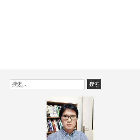
跳
搜
至
索：
页
脚