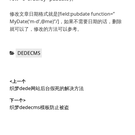
修改文章日期格式就是[field:pubdate function=”
MyDate(‘m-d’,@me)”/]，如果不需要日期的话，删除
就可以了，修改的方法可以参考。
分
DEDECMS
类：
文
<上一个
章
上
织梦dede网站后台假死的解决方法
导
篇
下一个>
文
航
下
织梦dedecms模板防止被盗
章：
篇
文
章：