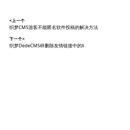
文
<上一个
章
上
织梦CMS游客不能匿名软件投稿的解决方法
导
篇
下一个>
文
航
下
织梦DedeCMS样删除友情链接中的li
章：
篇
文
章：