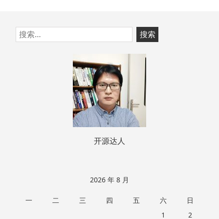
跳
搜
至
索：
页
脚
开源达人
2026 年 8 月
一
二
三
四
五
六
日
1
2