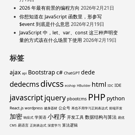
2026 年最有前景的编程方向
2026年2月21日
你想知道在 JavaScript 函数里，形参写
$event 到底是什么意思
2026年2月19日
JavaScript 中，let、var、const 这三种声明变
量的方式该在什么场景下使用
2026年2月19日
标签
ajax
Bootstrap
c#
dede
ChatGPT
api
divcss
dedecms
html
IDE
ecshop
HBuilder
IDC
PHP
javascript
jquery
python
pbootcms
React.js
公众号
wordpress
健身器材
再也不用学习正则表达式
前端开发
加密
小程序
数据结构与算法
开发工具
学英语
响应式
易优
算法逻辑
易语言
CMS
正则表达式
深度学习