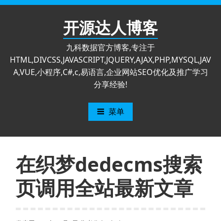
跳
至
开源达人博客
内
容
九科数据官方博客,专注于
HTML,DIVCSS,JAVASCRIPT,JQUERY,AJAX,PHP,MYSQL,JAV
A,VUE,小程序,C#,c,易语言,企业网站SEO优化及推广学习
分享经验!
菜单
在织梦dedecms搜索
页调用全站最新文章