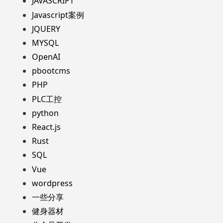
JAVASCRIPT
Javascript案例
JQUERY
MYSQL
OpenAI
pbootcms
PHP
PLC工控
python
React.js
Rust
SQL
Vue
wordpress
一些分享
健身器材