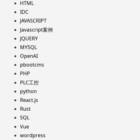
HTML
IDC
JAVASCRIPT
Javascript案例
JQUERY
MYSQL
OpenAI
pbootcms
PHP
PLC工控
python
React.js
Rust
SQL
Vue
wordpress