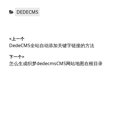
分
DEDECMS
类：
文
<上一个
章
上
DedeCMS全站自动添加关键字链接的方法
导
篇
下一个>
文
航
下
怎么生成织梦dedecmsCMS网站地图在根目录
章：
篇
文
章：