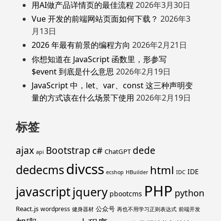
用AI做产品详情页的最佳流程
2026年3月30日
Vue 开发的前端网站页面如何下载？
2026年3
月13日
2026 年最有前景的编程方向
2026年2月21日
你想知道在 JavaScript 函数里，形参写
$event 到底是什么意思
2026年2月19日
JavaScript 中，let、var、const 这三种声明变
量的方式该在什么场景下使用
2026年2月19日
标签
ajax
Bootstrap
c#
dede
ChatGPT
api
divcss
dedecms
html
IDE
ecshop
HBuilder
IDC
PHP
javascript
jquery
python
pbootcms
React.js
公众号
wordpress
健身器材
再也不用学习正则表达式
前端开发