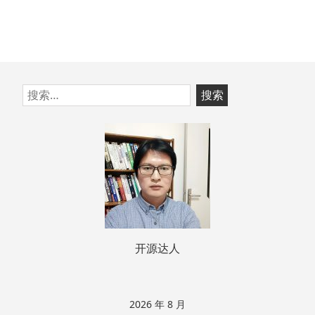
跳
搜
至
索：
页
脚
开源达人
2026 年 8 月