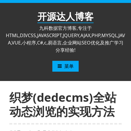
跳
至
开源达人博客
内
容
九科数据官方博客,专注于
HTML,DIVCSS,JAVASCRIPT,JQUERY,AJAX,PHP,MYSQL,JAV
A,VUE,小程序,C#,c,易语言,企业网站SEO优化及推广学习
分享经验!
菜单
织梦(dedecms)全站
动态浏览的实现方法