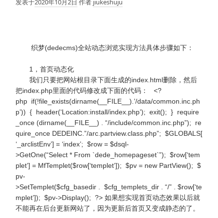
发表于
2020年10月2日
作者
jiukeshuju
织梦(dedecms)全站动态浏览实现方法具体步骤如下：
1，首页动态化
我们只要把网站根目录下面生成的index.html删除，然后
把index.php里面的代码修改成下面的代码： <?
php if(!file_exists(dirname(__FILE__).’/data/common.inc.ph
p’)) { header(‘Location:install/index.php’); exit(); } require
_once (dirname(__FILE__) . “/include/common.inc.php”); re
quire_once DEDEINC.”/arc.partview.class.php”; $GLOBALS[
‘_arclistEnv’] = ‘index’; $row = $dsql-
>GetOne(“Select * From `dede_homepageset`”); $row[‘tem
plet’] = MfTemplet($row[‘templet’]); $pv = new PartView(); $
pv-
>SetTemplet($cfg_basedir . $cfg_templets_dir . “/” . $row[‘te
mplet’]); $pv->Display(); ?> 如果想实现首页动态效果以后就
不能再在后台更新网站了，因为更新后首页又变成静态的了。