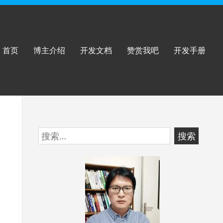
首页
博主介绍
开发文档
赞赏我吧
开发手册
跳
搜
至
索：
页
脚