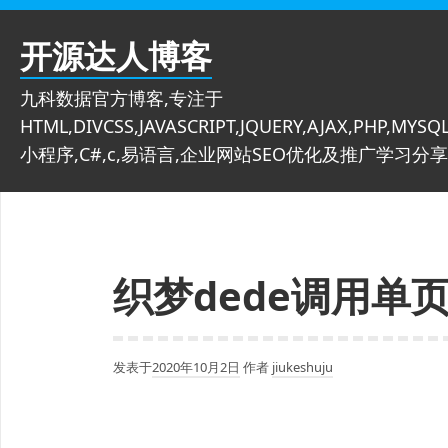
跳
至
开源达人博客
内
容
九科数据官方博客,专注于
HTML,DIVCSS,JAVASCRIPT,JQUERY,AJAX,PHP,MYSQL
小程序,C#,c,易语言,企业网站SEO优化及推广学习分享
织梦dede调用单
发表于
2020年10月2日
作者
jiukeshuju