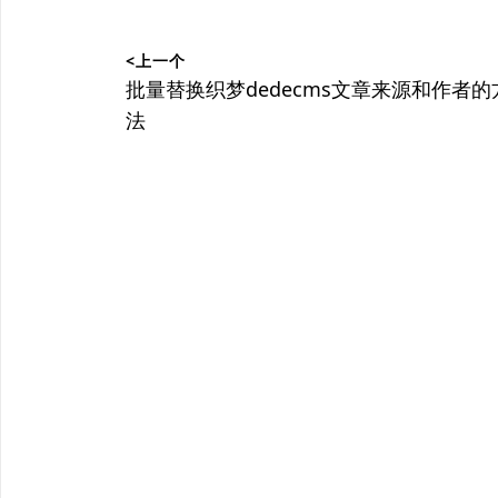
文
<上一个
章
上
批量替换织梦dedecms文章来源和作者的
篇
法
导
文
航
章：