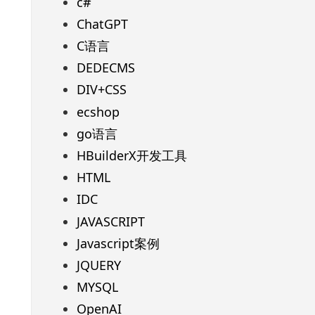
c#
ChatGPT
C语言
DEDECMS
DIV+CSS
ecshop
go语言
HBuilderX开发工具
HTML
IDC
JAVASCRIPT
Javascript案例
JQUERY
MYSQL
OpenAI