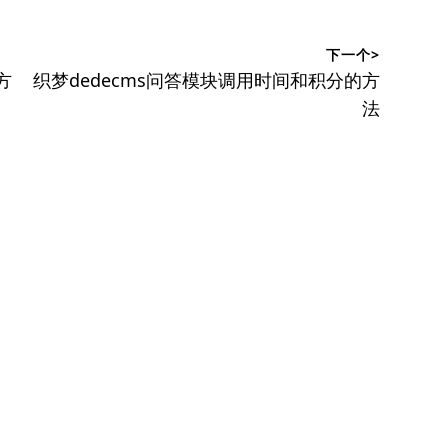
下一个>
下
方
织梦dedecms问答模块调用时间和积分的方
篇
法
文
章：