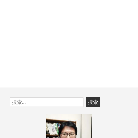
文
章：
跳
搜
至
索：
页
脚