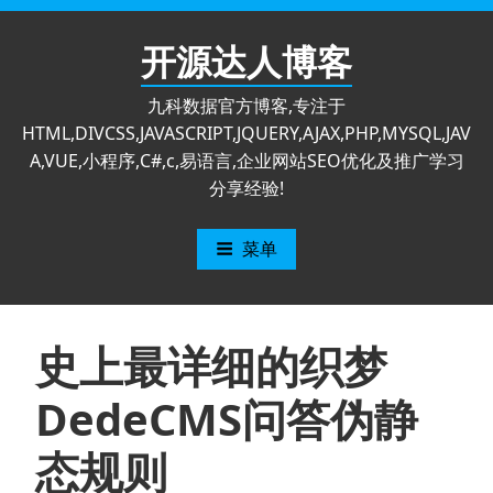
跳
至
开源达人博客
内
容
九科数据官方博客,专注于
HTML,DIVCSS,JAVASCRIPT,JQUERY,AJAX,PHP,MYSQL,JAV
A,VUE,小程序,C#,c,易语言,企业网站SEO优化及推广学习
分享经验!
菜单
史上最详细的织梦
DedeCMS问答伪静
态规则