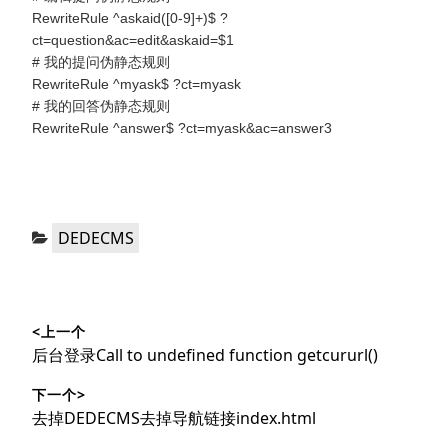
RewriteRule ^askaid([0-9]+)$ ?
ct=question&ac=edit&askaid=$1
# 我的提问伪静态规则
RewriteRule ^myask$ ?ct=myask
# 我的回答伪静态规则
RewriteRule ^answer$ ?ct=myask&ac=answer3
分
DEDECMS
类：
文
<上一个
章
上
后台登录Call to undefined function getcururl()
导
篇
下一个>
文
航
下
去掉DEDECMS去掉导航链接index.html
章：
篇