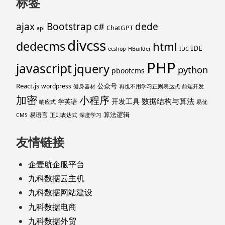
标签
ajax
Bootstrap
c#
dede
ChatGPT
api
divcss
dedecms
html
IDE
ecshop
HBuilder
IDC
PHP
javascript
jquery
python
pbootcms
React.js
公众号
wordpress
健身器材
再也不用学习正则表达式
前端开发
加密
小程序
数据结构与算法
开发工具
学英语
响应式
易优
算法逻辑
易语言
CMS
正则表达式
深度学习
友情链接
企壹航企服平台
九科数据云主机
九科数据网站建设
九科数据电商
九科数据外贸