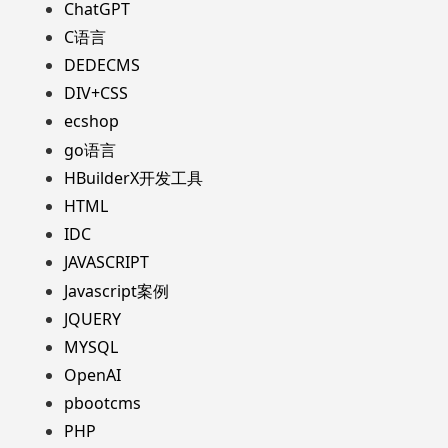
ChatGPT
C语言
DEDECMS
DIV+CSS
ecshop
go语言
HBuilderX开发工具
HTML
IDC
JAVASCRIPT
Javascript案例
JQUERY
MYSQL
OpenAI
pbootcms
PHP