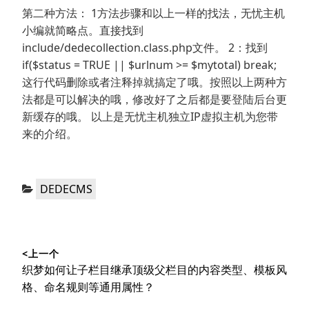
第二种方法： 1方法步骤和以上一样的找法，无忧主机
小编就简略点。直接找到
include/dedecollection.class.php文件。 2：找到
if($status = TRUE || $urlnum >= $mytotal) break;
这行代码删除或者注释掉就搞定了哦。按照以上两种方
法都是可以解决的哦，修改好了之后都是要登陆后台更
新缓存的哦。 以上是无忧主机独立IP虚拟主机为您带
来的介绍。
分
DEDECMS
类：
文
<上一个
章
上
织梦如何让子栏目继承顶级父栏目的内容类型、模板风
导
篇
格、命名规则等通用属性？
文