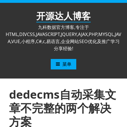
跳
至
开源达人博客
内
容
九科数据官方博客,专注于
HTML,DIVCSS,JAVASCRIPT,JQUERY,AJAX,PHP,MYSQL,JAV
A,VUE,小程序,C#,c,易语言,企业网站SEO优化及推广学习
分享经验!
菜单
dedecms自动采集文
章不完整的两个解决
方案