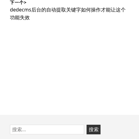
航
下一个>
章：
下
dedecms后台的自动提取关键字如何操作才能让这个
篇
功能失效
文
章：
跳
搜
至
索：