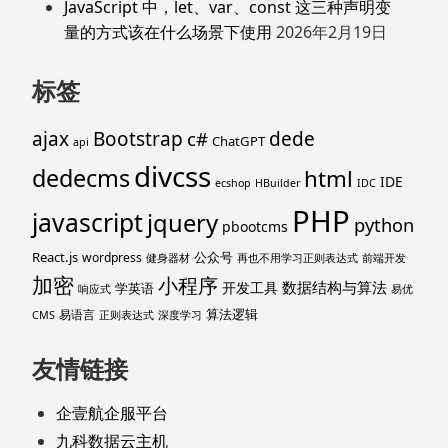
JavaScript 中，let、var、const 这三种声明变
量的方式该在什么场景下使用
2026年2月19日
标签
ajax
Bootstrap
c#
dede
ChatGPT
api
divcss
dedecms
html
IDE
ecshop
HBuilder
IDC
PHP
javascript
jquery
python
pbootcms
React.js
公众号
wordpress
健身器材
再也不用学习正则表达式
前端开发
加密
小程序
数据结构与算法
开发工具
学英语
响应式
易优
算法逻辑
易语言
CMS
正则表达式
深度学习
友情链接
企壹航企服平台
九科数据云主机