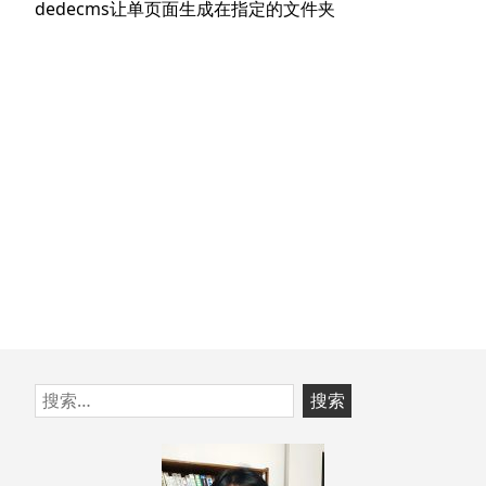
航
下
dedecms让单页面生成在指定的文件夹
章：
篇
文
章：
跳
搜
至
索：
页
脚