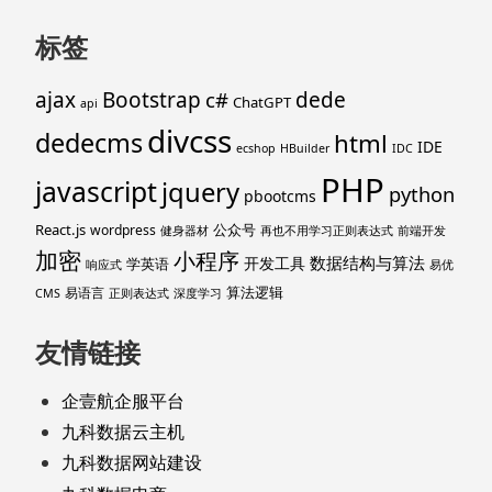
标签
ajax
Bootstrap
c#
dede
ChatGPT
api
divcss
dedecms
html
IDE
ecshop
HBuilder
IDC
PHP
javascript
jquery
python
pbootcms
React.js
公众号
wordpress
健身器材
再也不用学习正则表达式
前端开发
加密
小程序
数据结构与算法
开发工具
学英语
响应式
易优
算法逻辑
易语言
CMS
正则表达式
深度学习
友情链接
企壹航企服平台
九科数据云主机
九科数据网站建设