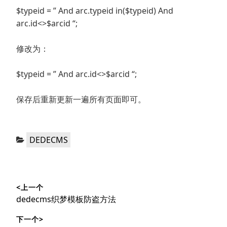
$typeid = ” And arc.typeid in($typeid) And
arc.id<>$arcid “;
修改为：
$typeid = ” And arc.id<>$arcid “;
保存后重新更新一遍所有页面即可。
分
DEDECMS
类：
文
<上一个
章
上
dedecms织梦模板防盗方法
导
篇
下一个>
文