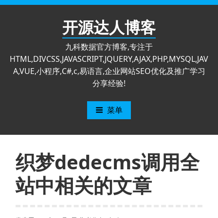
跳
至
开源达人博客
内
容
九科数据官方博客,专注于
HTML,DIVCSS,JAVASCRIPT,JQUERY,AJAX,PHP,MYSQL,JAV
A,VUE,小程序,C#,c,易语言,企业网站SEO优化及推广学习
分享经验!
菜单
织梦dedecms调用全
站中相关的文章