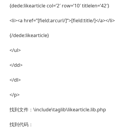
{dede:likearticle col=’2′ row=’10′ titlelen=’42′}
<li><a href=”[field:arcurl/]“>[field:title/]</a></li>
{/dede:likearticle}
</ul>
</dd>
</dl>
</p>
找到文件：\include\taglib\likearticle.lib.php
找到代码：