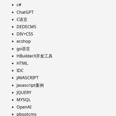
c#
ChatGPT
C语言
DEDECMS
DIV+CSS
ecshop
go语言
HBuilderX开发工具
HTML
IDC
JAVASCRIPT
Javascript案例
JQUERY
MYSQL
OpenAI
pbootcms