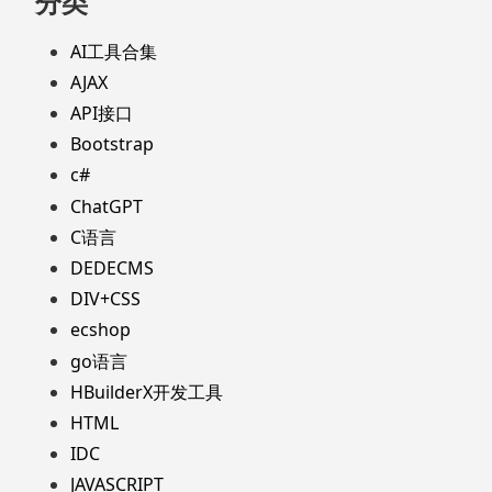
分类
AI工具合集
AJAX
API接口
Bootstrap
c#
ChatGPT
C语言
DEDECMS
DIV+CSS
ecshop
go语言
HBuilderX开发工具
HTML
IDC
JAVASCRIPT