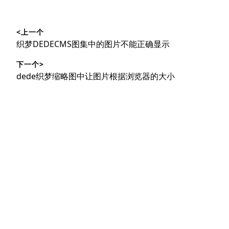
文
<上一个
章
上
织梦DEDECMS图集中的图片不能正确显示
导
篇
下一个>
文
航
下
dede织梦缩略图中让图片根据浏览器的大小
章：
篇
文
章：