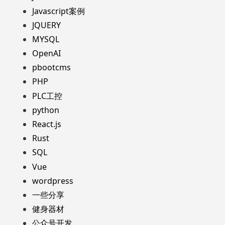
Javascript案例
JQUERY
MYSQL
OpenAI
pbootcms
PHP
PLC工控
python
React.js
Rust
SQL
Vue
wordpress
一些分享
健身器材
公众号开发