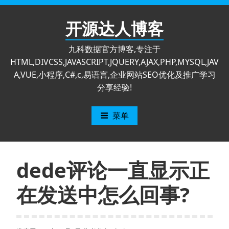
跳
至
开源达人博客
内
容
九科数据官方博客,专注于
HTML,DIVCSS,JAVASCRIPT,JQUERY,AJAX,PHP,MYSQL,JAV
A,VUE,小程序,C#,c,易语言,企业网站SEO优化及推广学习
分享经验!
菜单
dede评论一直显示正
在发送中怎么回事?