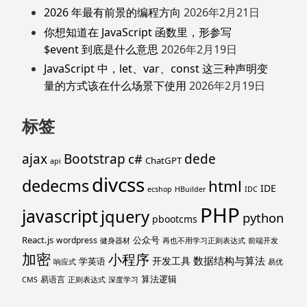
2026 年最有前景的编程方向
2026年2月21日
你想知道在 JavaScript 函数里，形参写
$event 到底是什么意思
2026年2月19日
JavaScript 中，let、var、const 这三种声明变
量的方式该在什么场景下使用
2026年2月19日
标签
ajax
Bootstrap
c#
dede
ChatGPT
api
divcss
dedecms
html
IDE
ecshop
HBuilder
IDC
PHP
javascript
jquery
python
pbootcms
React.js
公众号
wordpress
健身器材
再也不用学习正则表达式
前端开发
加密
小程序
数据结构与算法
开发工具
学英语
响应式
易优
算法逻辑
易语言
CMS
正则表达式
深度学习