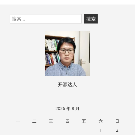
跳
搜
至
索：
页
脚
开源达人
2026 年 8 月
一
二
三
四
五
六
日
1
2