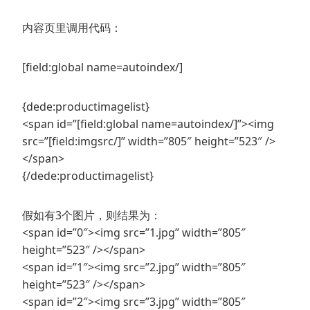
内容页里调用代码：
[field:global name=autoindex/]
{dede:productimagelist}
<span id=”[field:global name=autoindex/]”><img
src=”[field:imgsrc/]” width=”805″ height=”523″ />
</span>
{/dede:productimagelist}
假如有3个图片，则结果为：
<span id=”0″><img src=”1.jpg” width=”805″
height=”523″ /></span>
<span id=”1″><img src=”2.jpg” width=”805″
height=”523″ /></span>
<span id=”2″><img src=”3.jpg” width=”805″