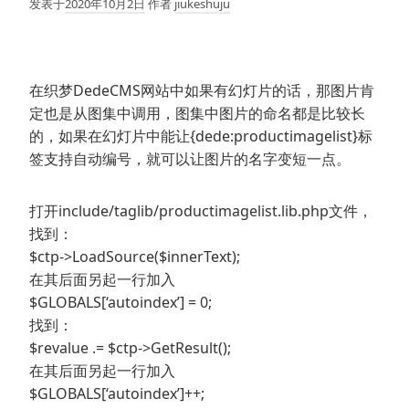
发表于
2020年10月2日
作者
jiukeshuju
在织梦DedeCMS网站中如果有幻灯片的话，那图片肯
定也是从图集中调用，图集中图片的命名都是比较长
的，如果在幻灯片中能让{dede:productimagelist}标
签支持自动编号，就可以让图片的名字变短一点。
打开include/taglib/productimagelist.lib.php文件，
找到：
$ctp->LoadSource($innerText);
在其后面另起一行加入
$GLOBALS[‘autoindex’] = 0;
找到：
$revalue .= $ctp->GetResult();
在其后面另起一行加入
$GLOBALS[‘autoindex’]++;