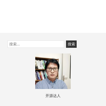
跳
搜
至
索：
页
脚
开源达人