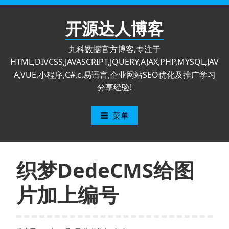
跳
至
开源达人博客
内
容
九科数据官方博客,专注于
HTML,DIVCSS,JAVASCRIPT,JQUERY,AJAX,PHP,MYSQL,JAV
A,VUE,小程序,C#,c,易语言,企业网站SEO优化及推广学习
分享经验!
菜单
织梦DedeCMS给图
片加上编号