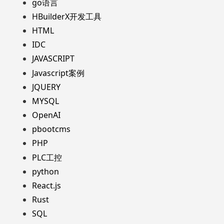
go语言
HBuilderX开发工具
HTML
IDC
JAVASCRIPT
Javascript案例
JQUERY
MYSQL
OpenAI
pbootcms
PHP
PLC工控
python
React.js
Rust
SQL