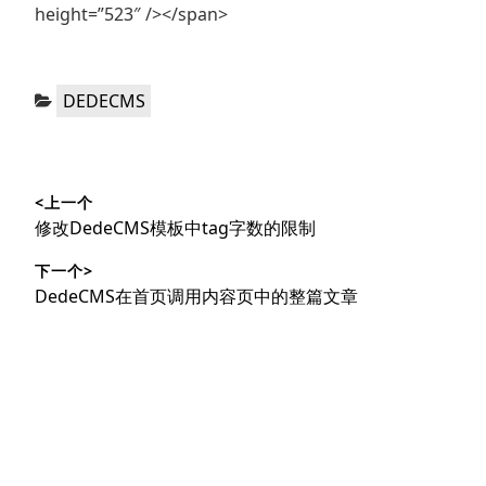
height=”523″ /></span>
分
DEDECMS
类：
文
<上一个
章
上
修改DedeCMS模板中tag字数的限制
导
篇
下一个>
文
航
下
DedeCMS在首页调用内容页中的整篇文章
章：
篇
文
章：