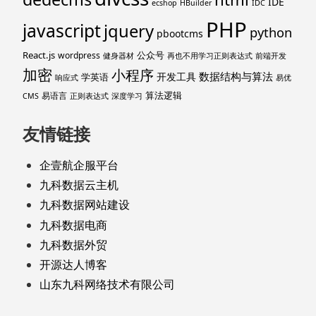
IDE
ecshop
HBuilder
IDC
PHP
javascript
jquery
python
pbootcms
React.js
公众号
wordpress
健身器材
再也不用学习正则表达式
前端开发
加密
小程序
数据结构与算法
开发工具
学英语
响应式
易优
算法逻辑
易语言
CMS
正则表达式
深度学习
友情链接
企壹航企服平台
九科数据云主机
九科数据网站建设
九科数据电商
九科数据外贸
开源达人博客
山东九科网络技术有限公司