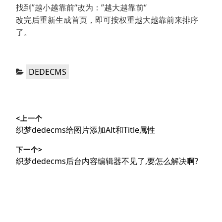
找到”越小越靠前“改为：”越大越靠前“
改完后重新生成首页，即可按权重越大越靠前来排序
了。
分
DEDECMS
类：
文
<上一个
章
上
织梦dedecms给图片添加Alt和Title属性
导
篇
下一个>
文
航
下
织梦dedecms后台内容编辑器不见了,要怎么解决啊?
章：
篇
文
章：