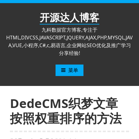
跳
至
开源达人博客
内
容
九科数据官方博客,专注于
HTML,DIVCSS,JAVASCRIPT,JQUERY,AJAX,PHP,MYSQL,JAV
A,VUE,小程序,C#,c,易语言,企业网站SEO优化及推广学习
分享经验!
菜单
DedeCMS织梦文章
按照权重排序的方法