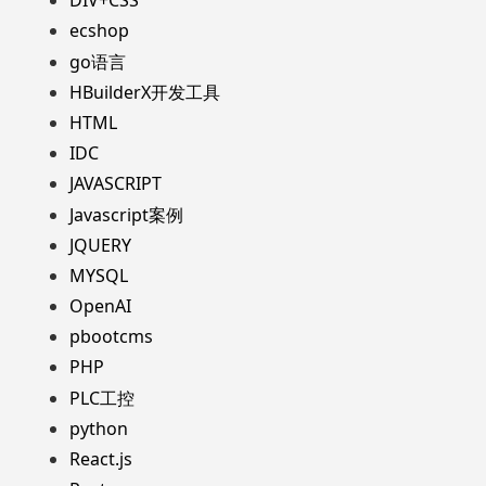
DIV+CSS
ecshop
go语言
HBuilderX开发工具
HTML
IDC
JAVASCRIPT
Javascript案例
JQUERY
MYSQL
OpenAI
pbootcms
PHP
PLC工控
python
React.js