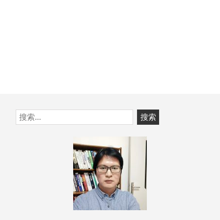
跳
搜
至
索：
页
脚