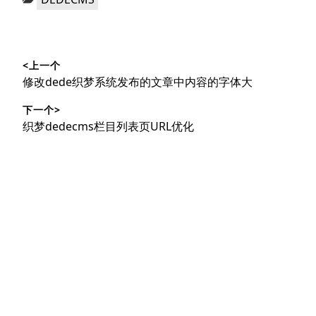
类：
文
<上一个
章
上
修改dede织梦系统发布的文章中内容的字体大
导
篇
下一个>
文
航
下
织梦dedecms栏目列表页URL优化
章：
篇
文
章：