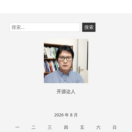
跳
搜
至
索：
页
脚
开源达人
2026 年 8 月
一
二
三
四
五
六
日