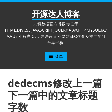
跳
至
开源达人博客
内
容
九科数据官方博客,专注于
HTML,DIVCSS,JAVASCRIPT,JQUERY,AJAX,PHP,MYSQL,JAV
A,VUE,小程序,C#,c,易语言,企业网站SEO优化及推广学习
分享经验!
菜单
dedecms修改上一篇
下一篇中的文章标题
字数