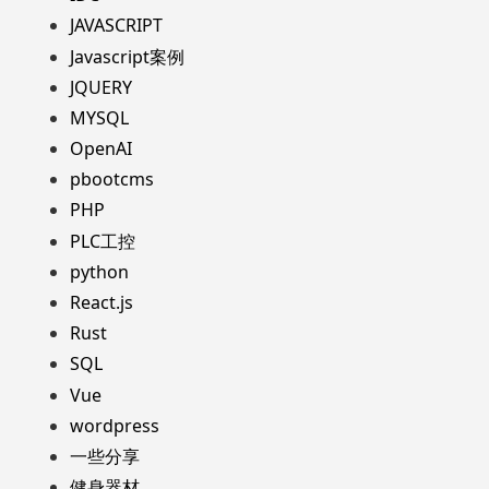
JAVASCRIPT
Javascript案例
JQUERY
MYSQL
OpenAI
pbootcms
PHP
PLC工控
python
React.js
Rust
SQL
Vue
wordpress
一些分享
健身器材