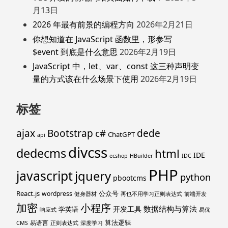
月13日
2026 年最有前景的编程方向
2026年2月21日
你想知道在 JavaScript 函数里，形参写
$event 到底是什么意思
2026年2月19日
JavaScript 中，let、var、const 这三种声明变
量的方式该在什么场景下使用
2026年2月19日
标签
ajax
Bootstrap
c#
dede
ChatGPT
api
divcss
dedecms
html
IDE
ecshop
HBuilder
IDC
PHP
javascript
jquery
python
pbootcms
React.js
公众号
wordpress
健身器材
再也不用学习正则表达式
前端开发
加密
小程序
数据结构与算法
开发工具
学英语
响应式
易优
算法逻辑
易语言
CMS
正则表达式
深度学习