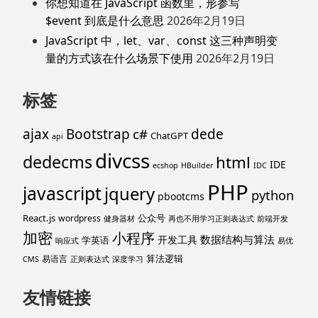
你想知道在 JavaScript 函数里，形参写
$event 到底是什么意思
2026年2月19日
JavaScript 中，let、var、const 这三种声明变
量的方式该在什么场景下使用
2026年2月19日
标签
ajax
Bootstrap
c#
dede
ChatGPT
api
divcss
dedecms
html
IDE
ecshop
HBuilder
IDC
PHP
javascript
jquery
python
pbootcms
React.js
公众号
wordpress
健身器材
再也不用学习正则表达式
前端开发
加密
小程序
数据结构与算法
开发工具
学英语
响应式
易优
算法逻辑
易语言
CMS
正则表达式
深度学习
友情链接