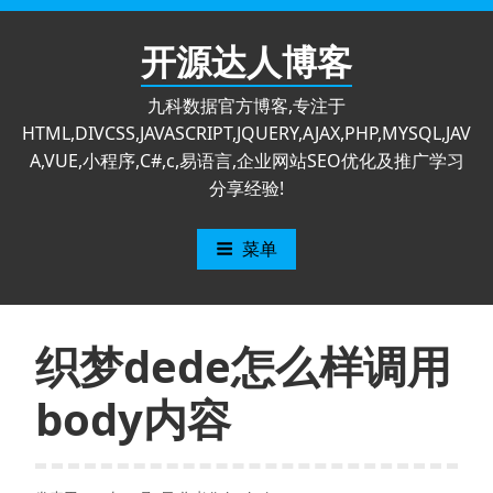
跳
至
开源达人博客
内
容
九科数据官方博客,专注于
HTML,DIVCSS,JAVASCRIPT,JQUERY,AJAX,PHP,MYSQL,JAV
A,VUE,小程序,C#,c,易语言,企业网站SEO优化及推广学习
分享经验!
菜单
织梦dede怎么样调用
body内容