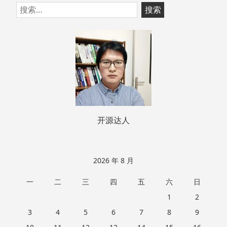
跳
搜
至
索：
页
脚
开源达人
2026 年 8 月
一
二
三
四
五
六
日
1
2
3
4
5
6
7
8
9