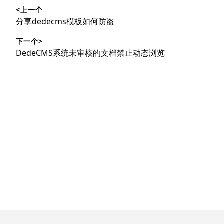
<上一个
章
上
分享dedecms模板如何防盗
导
篇
下一个>
文
航
下
DedeCMS系统未审核的文档禁止动态浏览
章：
篇
文
章：