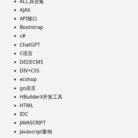
AI工具合集
AJAX
API接口
Bootstrap
c#
ChatGPT
C语言
DEDECMS
DIV+CSS
ecshop
go语言
HBuilderX开发工具
HTML
IDC
JAVASCRIPT
Javascript案例