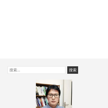
章：
跳
搜
至
索：
页
脚