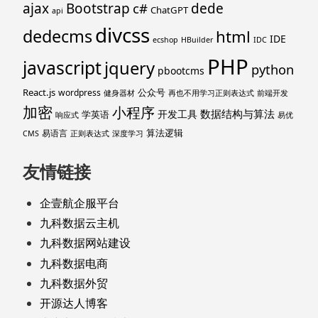
ajax
Bootstrap
c#
dede
ChatGPT
api
divcss
dedecms
html
IDE
ecshop
HBuilder
IDC
PHP
javascript
jquery
python
pbootcms
React.js
公众号
wordpress
健身器材
再也不用学习正则表达式
前端开发
加密
小程序
数据结构与算法
开发工具
学英语
响应式
易优
算法逻辑
易语言
CMS
正则表达式
深度学习
友情链接
企壹航企服平台
九科数据云主机
九科数据网站建设
九科数据电商
九科数据外贸
开源达人博客