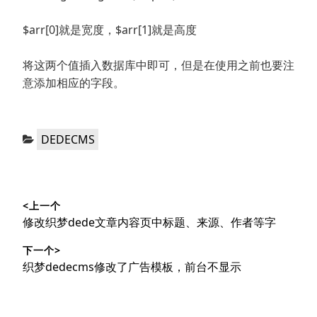
$arr[0]就是宽度，$arr[1]就是高度
将这两个值插入数据库中即可，但是在使用之前也要注
意添加相应的字段。
分
DEDECMS
类：
文
<上一个
章
上
修改织梦dede文章内容页中标题、来源、作者等字
导
篇
下一个>
文
航
下
织梦dedecms修改了广告模板，前台不显示
章：
篇
文