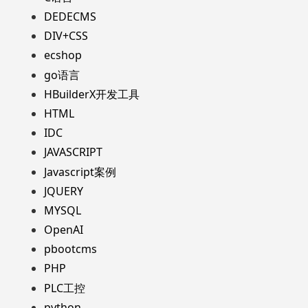
DEDECMS
DIV+CSS
ecshop
go语言
HBuilderX开发工具
HTML
IDC
JAVASCRIPT
Javascript案例
JQUERY
MYSQL
OpenAI
pbootcms
PHP
PLC工控
python