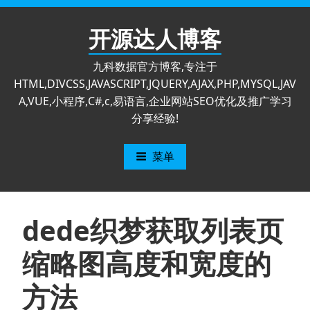
跳
至
开源达人博客
内
容
九科数据官方博客,专注于
HTML,DIVCSS,JAVASCRIPT,JQUERY,AJAX,PHP,MYSQL,JAV
A,VUE,小程序,C#,c,易语言,企业网站SEO优化及推广学习
分享经验!
菜单
dede织梦获取列表页
缩略图高度和宽度的
方法