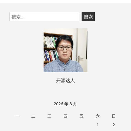
跳
搜
至
索：
页
脚
开源达人
2026 年 8 月
一
二
三
四
五
六
日
1
2