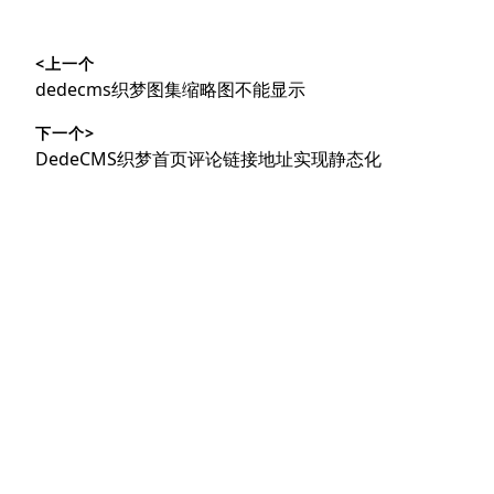
文
<上一个
章
上
dedecms织梦图集缩略图不能显示
导
篇
下一个>
文
航
下
DedeCMS织梦首页评论链接地址实现静态化
章：
篇
文
章：