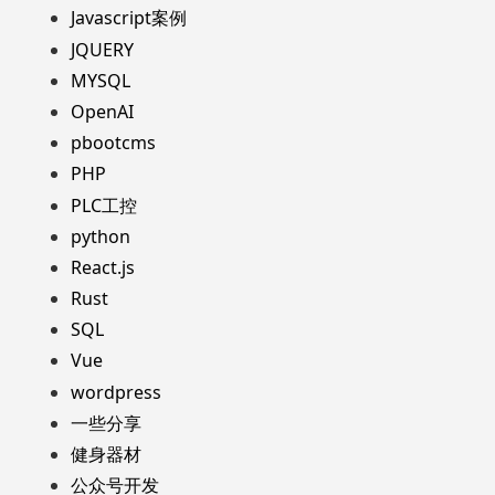
Javascript案例
JQUERY
MYSQL
OpenAI
pbootcms
PHP
PLC工控
python
React.js
Rust
SQL
Vue
wordpress
一些分享
健身器材
公众号开发