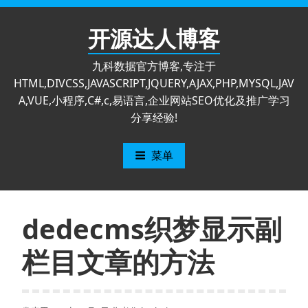
跳
至
开源达人博客
内
容
九科数据官方博客,专注于
HTML,DIVCSS,JAVASCRIPT,JQUERY,AJAX,PHP,MYSQL,JAV
A,VUE,小程序,C#,c,易语言,企业网站SEO优化及推广学习
分享经验!
菜单
dedecms织梦显示副
栏目文章的方法