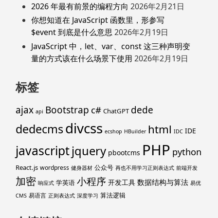
2026 年最有前景的编程方向
2026年2月21日
你想知道在 JavaScript 函数里，形参写
$event 到底是什么意思
2026年2月19日
JavaScript 中，let、var、const 这三种声明变
量的方式该在什么场景下使用
2026年2月19日
标签
ajax
Bootstrap
c#
dede
ChatGPT
api
divcss
dedecms
html
IDE
ecshop
HBuilder
IDC
PHP
javascript
jquery
python
pbootcms
React.js
公众号
wordpress
健身器材
再也不用学习正则表达式
前端开发
加密
小程序
数据结构与算法
开发工具
学英语
响应式
易优
算法逻辑
易语言
CMS
正则表达式
深度学习