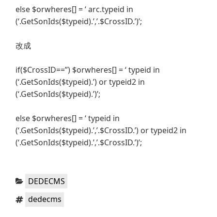
else $orwheres[] = ‘ arc.typeid in
(‘.GetSonIds($typeid).’,’.$CrossID.’)’;
改成
if($CrossID==”) $orwheres[] = ‘ typeid in
(‘.GetSonIds($typeid).’) or typeid2 in
(‘.GetSonIds($typeid).’)’;
else $orwheres[] = ‘ typeid in
(‘.GetSonIds($typeid).’,’.$CrossID.’) or typeid2 in
(‘.GetSonIds($typeid).’,’.$CrossID.’)’;
分
DEDECMS
类：
标
dedecms
签：