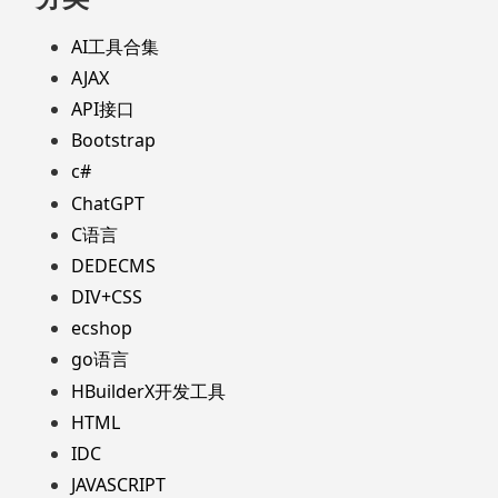
AI工具合集
AJAX
API接口
Bootstrap
c#
ChatGPT
C语言
DEDECMS
DIV+CSS
ecshop
go语言
HBuilderX开发工具
HTML
IDC
JAVASCRIPT