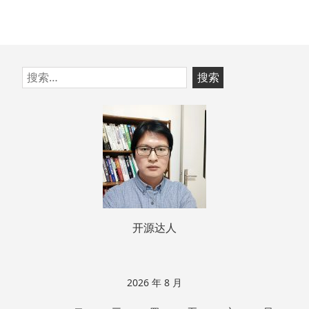
跳
搜
至
索：
页
脚
开源达人
2026 年 8 月