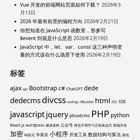
Vue 开发的前端网站页面如何下载？
2026年3
月13日
2026 年最有前景的编程方向
2026年2月21日
你想知道在 JavaScript 函数里，形参写
$event 到底是什么意思
2026年2月19日
JavaScript 中，let、var、const 这三种声明变
量的方式该在什么场景下使用
2026年2月19日
标签
ajax
Bootstrap
c#
dede
ChatGPT
api
divcss
dedecms
html
IDE
ecshop
HBuilder
IDC
PHP
javascript
jquery
python
pbootcms
React.js
公众号
wordpress
健身器材
再也不用学习正则表达式
前端开发
加密
小程序
数据结构与算法
开发工具
学英语
响应式
易优