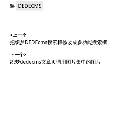
分
DEDECMS
类：
文
<上一个
章
上
把织梦DEDEcms搜索框修改成多功能搜索框
导
篇
下一个>
文
航
下
织梦dedecms文章页调用图片集中的图片
章：
篇
文
章：