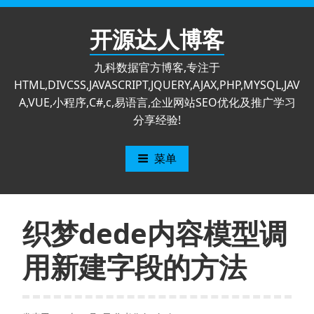
跳
至
开源达人博客
内
容
九科数据官方博客,专注于
HTML,DIVCSS,JAVASCRIPT,JQUERY,AJAX,PHP,MYSQL,JAV
A,VUE,小程序,C#,c,易语言,企业网站SEO优化及推广学习
分享经验!
菜单
织梦dede内容模型调
用新建字段的方法