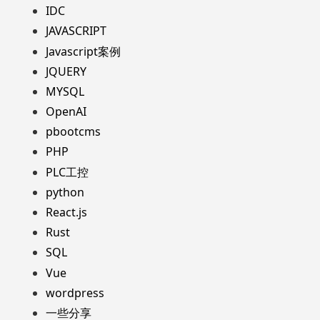
IDC
JAVASCRIPT
Javascript案例
JQUERY
MYSQL
OpenAI
pbootcms
PHP
PLC工控
python
React.js
Rust
SQL
Vue
wordpress
一些分享